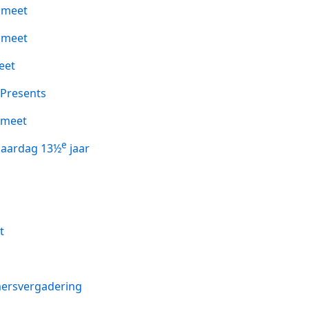
ameet
ameet
eet
 Presents
meet
e
jaardag 13½
jaar
t
ersvergadering