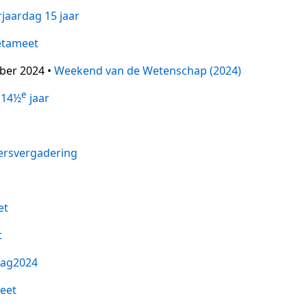
rjaardag 15 jaar
tameet
ober 2024 •
Weekend van de Wetenschap (2024)
e
 14½
jaar
rsvergadering
et
t
ag2024
eet