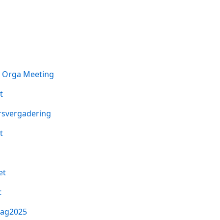
 Orga Meeting
t
svergadering
t
et
t
ag2025