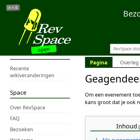
4
n =
Bez
open
Pagina
Overleg
Recente
Geagendee
wikiveranderingen
Space
Om een evenement toe 
kans groot dat je ook 
Over RevSpace
FAQ
Inhoud
Bezoeken
1.
Alle evenement