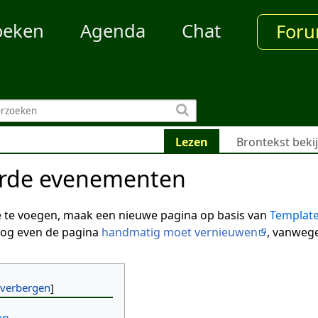
oeken
Agenda
Chat
For
Lezen
Brontekst beki
rde evenementen
te voegen, maak een nieuwe pagina op basis van
Template
nog even de pagina
handmatig moet vernieuwen
, vanwege
en