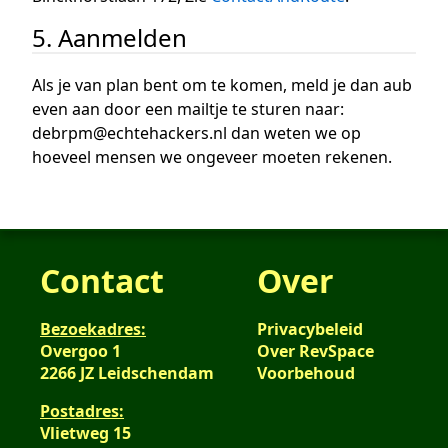
5. Aanmelden
Als je van plan bent om te komen, meld je dan aub
even aan door een mailtje te sturen naar:
debrpm@echtehackers.nl dan weten we op
hoeveel mensen we ongeveer moeten rekenen.
Contact
Over
Bezoekadres:
Privacybeleid
Overgoo 1
Over RevSpace
2266 JZ Leidschendam
Voorbehoud
Postadres:
Vlietweg 15