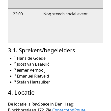
22:00
Nog steeds social event
3.1. Sprekers/begeleiders
¹ Hans de Goede
² Joost van Baal-Ilić
³ Jelmer Vernooij
⁴ Emanuel Rietveld
⁵ Stefan Hartsuiker
4. Locatie
De locatie is RevSpace in Den Haag:
Binckhorstlaan 172, Zie
ContactAndRoute
.