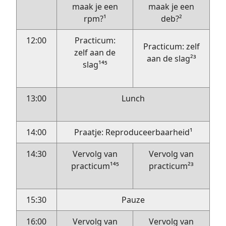
maak je een
maak je een
rpm?¹
deb?²
12:00
Practicum:
Practicum: zelf
zelf aan de
aan de slag²³
slag¹⁴⁵
13:00
Lunch
14:00
Praatje: Reproduceerbaarheid¹
14:30
Vervolg van
Vervolg van
practicum¹⁴⁵
practicum²³
15:30
Pauze
16:00
Vervolg van
Vervolg van