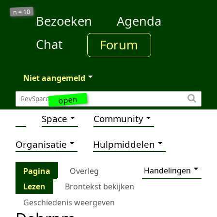
10
n =
Bezoeken
Agenda
Chat
Forum
Niet aangemeld
open
Space
Community
Organisatie
Hulpmiddelen
Handelingen
Pagina
Overleg
Lezen
Brontekst bekijken
Geschiedenis weergeven