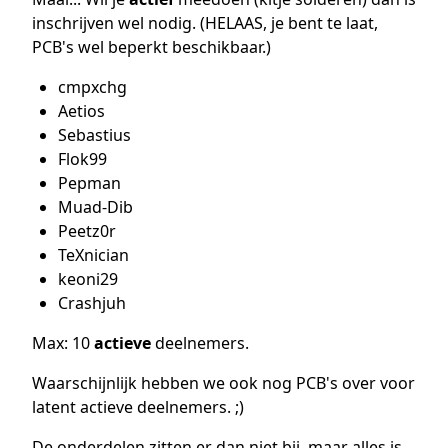
inschrijven wel nodig. (HELAAS, je bent te laat,
PCB's wel beperkt beschikbaar.)
cmpxchg
Aetios
Sebastius
Flok99
Pepman
Muad-Dib
Peetz0r
TeXnician
keoni29
Crashjuh
Max: 10
actieve
deelnemers.
Waarschijnlijk hebben we ook nog PCB's over voor
latent actieve deelnemers. ;)
De onderdelen zitten er dan niet bij, maar alles is