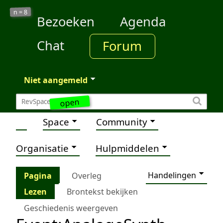
8
n =
Bezoeken
Agenda
Chat
Forum
Niet aangemeld
open
Space
Community
Organisatie
Hulpmiddelen
Handelingen
Pagina
Overleg
Lezen
Brontekst bekijken
Geschiedenis weergeven