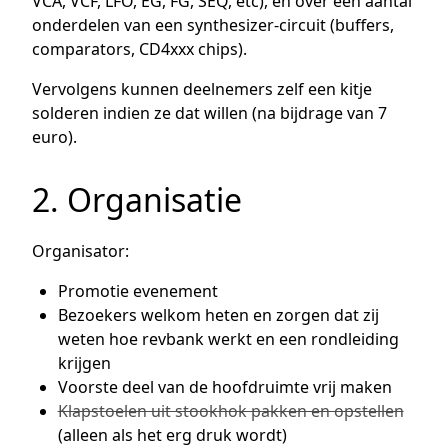
VCA, VCF, LFO, EG, FG, SEQ, etc), en over een aantal
onderdelen van een synthesizer-circuit (buffers,
comparators, CD4xxx chips).
Vervolgens kunnen deelnemers zelf een kitje
solderen indien ze dat willen (na bijdrage van 7
euro).
2. Organisatie
Organisator:
Promotie evenement
Bezoekers welkom heten en zorgen dat zij
weten hoe revbank werkt en een rondleiding
krijgen
Voorste deel van de hoofdruimte vrij maken
Klapstoelen uit stookhok pakken en opstellen
(alleen als het erg druk wordt)