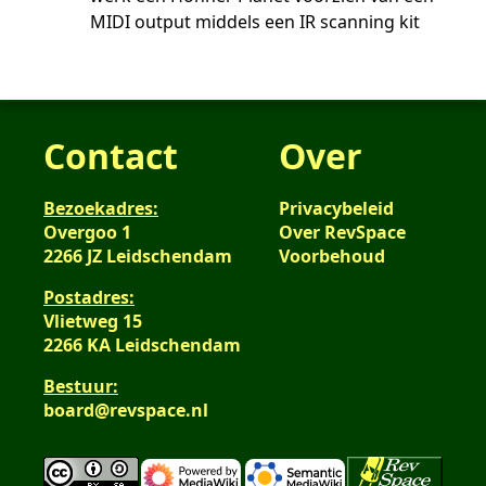
MIDI output middels een IR scanning kit
Contact
Over
Bezoekadres:
Privacybeleid
Overgoo 1
Over RevSpace
2266 JZ Leidschendam
Voorbehoud
Postadres:
Vlietweg 15
2266 KA Leidschendam
Bestuur:
board@revspace.nl