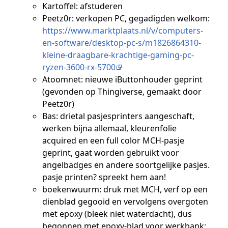
Kartoffel: afstuderen
Peetz0r: verkopen PC, gegadigden welkom:
https://www.marktplaats.nl/v/computers-
en-software/desktop-pc-s/m1826864310-
kleine-draagbare-krachtige-gaming-pc-
ryzen-3600-rx-5700
Atoomnet: nieuwe iButtonhouder geprint
(gevonden op Thingiverse, gemaakt door
Peetz0r)
Bas: drietal pasjesprinters aangeschaft,
werken bijna allemaal, kleurenfolie
acquired en een full color MCH-pasje
geprint, gaat worden gebruikt voor
angelbadges en andere soortgelijke pasjes.
pasje printen? spreekt hem aan!
boekenwuurm: druk met MCH, verf op een
dienblad gegooid en vervolgens overgoten
met epoxy (bleek niet waterdacht), dus
begonnen met epoxy-blad voor werkbank;