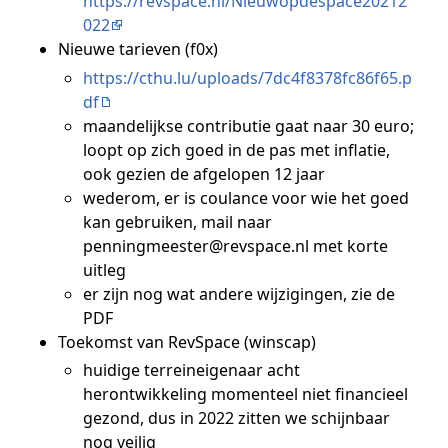
https://revspace.nl/Nieuwopdespace20212
022
Nieuwe tarieven (f0x)
https://cthu.lu/uploads/7dc4f8378fc86f65.p
df
maandelijkse contributie gaat naar 30 euro;
loopt op zich goed in de pas met inflatie,
ook gezien de afgelopen 12 jaar
wederom, er is coulance voor wie het goed
kan gebruiken, mail naar
penningmeester@revspace.nl met korte
uitleg
er zijn nog wat andere wijzigingen, zie de
PDF
Toekomst van RevSpace (winscap)
huidige terreineigenaar acht
herontwikkeling momenteel niet financieel
gezond, dus in 2022 zitten we schijnbaar
nog veilig