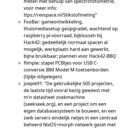
meten met behulp van spectrofotometrie,
voor meer info:
ttps://revspace.nl/Stikstofmeting"
FooBar: gameontwikkeling,
thuismediasetup geüpgradet, wachtend op
raspberry pi-voorraad, bijklussen bij
Hack42: gedeeltelijk normaal spacen al
mogelijk, werkplaats hard aan gewerkt,
bijna bruikbaar; plannen voor Hack42-BBQ
flimpie: stapel PCBtjes voor USB C-
conversie IBM Model M-toetsenborden
(tijdje stilgelegen)
joepie91: "De gebruikelijke 500 projecten,
de laatste tijd vooral bezig geweest met
m'n datasheet zoekmachine
(seekseek.org), en een project om een
eigen databasesysteem te bouwen, en een
zwik servers eindelijk netjes in een centraal
beheerd NixOS+morph netwerk gezet met