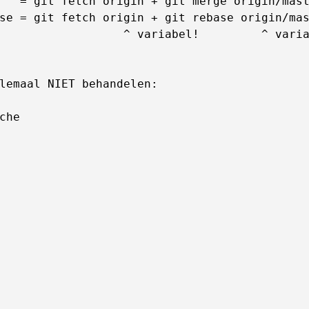
   = git fetch origin + git merge origin/mast
se = git fetch origin + git rebase origin/mas
                  ^ variabel!         ^ varia
lemaal NIET behandelen:

che
