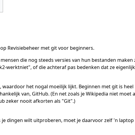
op Revisiebeheer met git voor beginners.
mensen die nog steeds versies van hun bestanden maken zoa
ok2-werktniet", of die achteraf pas bedenken dat ze eigenl
, waardoor het nogal moeilijk lijkt. Beginnen met git is heel
fhankelijk van, GitHub. (En net zoals je Wikipedia niet moet 
ub zeker nooit afkorten als "Git".)
s je dingen wilt uitproberen, moet je daarvoor zelf 'n lap