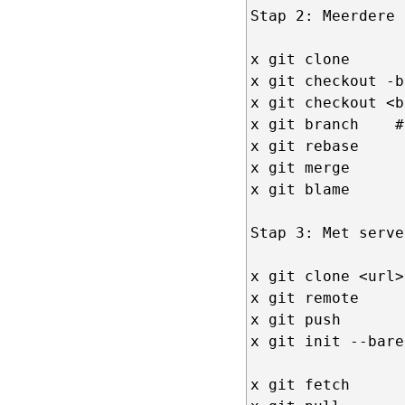
Stap 2: Meerdere 
x git clone

x git checkout -b
x git checkout <b
x git branch    #
x git rebase

x git merge

x git blame

Stap 3: Met server
x git clone <url>

x git remote

x git push

x git init --bare

x git fetch
