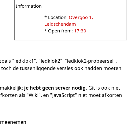
Information
* Location:
Overgoo 1,
Leidschendam
* Open from:
17:30
ls "ledklok1", "ledklok2", "ledklok2-probeersel",
ijk toch de tussenliggende versies ook hadden moeten
 makkelijk:
je hebt geen server nodig.
Git is ook niet
afkorten als "Wiki", en "JavaScript" niet moet afkorten
top meenemen