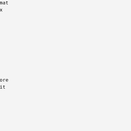
mat



ore

t
