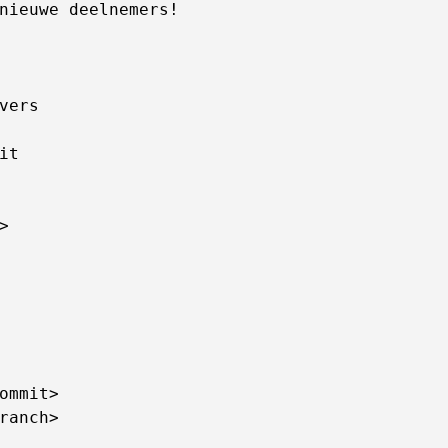
nieuwe deelnemers!

vers

t



ommit>

ranch>
