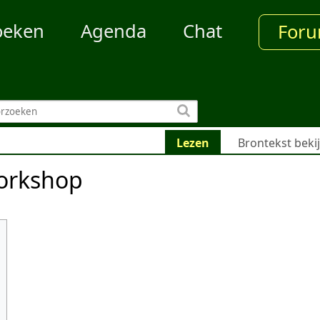
oeken
Agenda
Chat
For
Lezen
Brontekst beki
orkshop