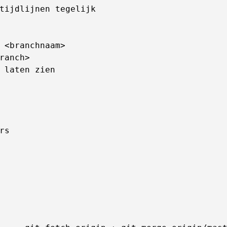
tijdlijnen tegelijk

 <branchnaam>

ranch>

 laten zien

s
