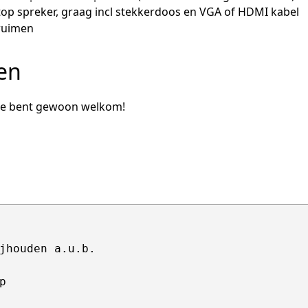
top spreker, graag incl stekkerdoos en VGA of HDMI kabel
ruimen
en
 je bent gewoon welkom!
jhouden a.u.b.


