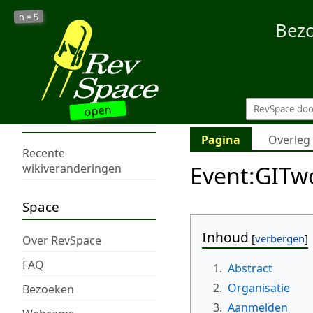
5
n =
Bez
open
Pagina
Overleg
Recente
Event:GITw
wikiveranderingen
Space
Inhoud
Over RevSpace
FAQ
1.
Abstract
2.
Organisatie
Bezoeken
3.
Aanmelden