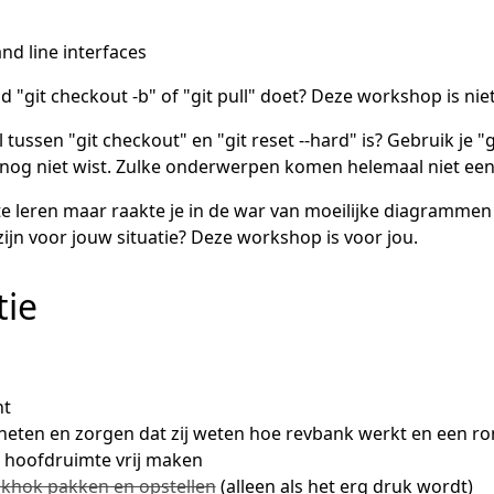
 line interfaces
d "git checkout -b" of "git pull" doet? Deze workshop is ni
 tussen "git checkout" en "git reset --hard" is? Gebruik je "gi
 nog niet wist. Zulke onderwerpen komen helemaal niet ee
te leren maar raakte je in de war van moeilijke diagramme
zijn voor jouw situatie? Deze workshop is voor jou.
tie
nt
eten en zorgen dat zij weten hoe revbank werkt en een ron
e hoofdruimte vrij maken
okhok pakken en opstellen
(alleen als het erg druk wordt)