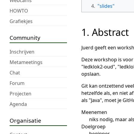
Webcams
4.
"slides"
HOWTO
Grafiekjes
1. Abstract
Community
Juerd geeft een worksh
Inschrijven
Deze workshop is voor 
Metameetings
"ledklok2-oud", "ledkl
Chat
opslaan.
Forum
Git kan ontzettend veel
hetzelfde als, en niet a
Projecten
als "Java", moet je GitH
Agenda
Meenemen
niks nodig, maar al
Organisatie
Doelgroep
beginner