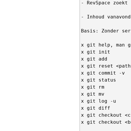
- RevSpace zoekt 
- Inhoud vanavond

Basis: Zonder ser
x git help, man gi
x git init

x git add

x git reset <path>
x git commit -v

x git status

x git rm

x git mv

x git log -u

x git diff

x git checkout <c
x git checkout <b