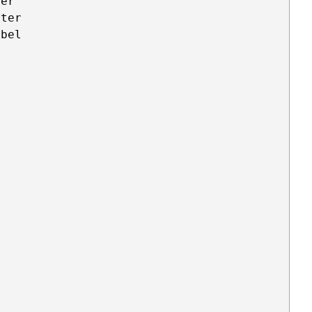
er

ter

bel
