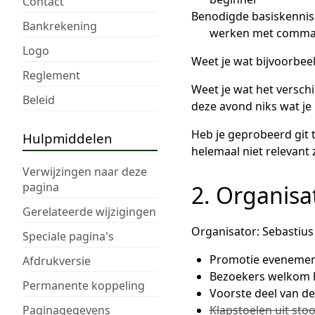
Contact
Benodigde basiskennis
Bankrekening
werken met command
Logo
Weet je wat bijvoorbeel
Reglement
Weet je wat het verschil
Beleid
deze avond niks wat je
Heb je geprobeerd git 
Hulpmiddelen
helemaal niet relevant 
Verwijzingen naar deze
pagina
2. Organisa
Gerelateerde wijzigingen
Organisator: Sebastius
Speciale pagina's
Promotie eveneme
Afdrukversie
Bezoekers welkom h
Permanente koppeling
Voorste deel van d
Paginagegevens
Klapstoelen uit sto