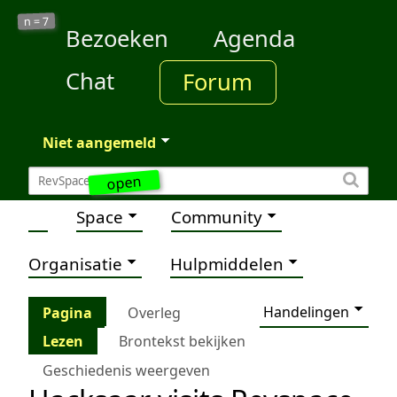
7
n =
Bezoeken
Agenda
Chat
Forum
Niet aangemeld
open
Space
Community
Organisatie
Hulpmiddelen
Handelingen
Pagina
Overleg
Lezen
Brontekst bekijken
Geschiedenis weergeven