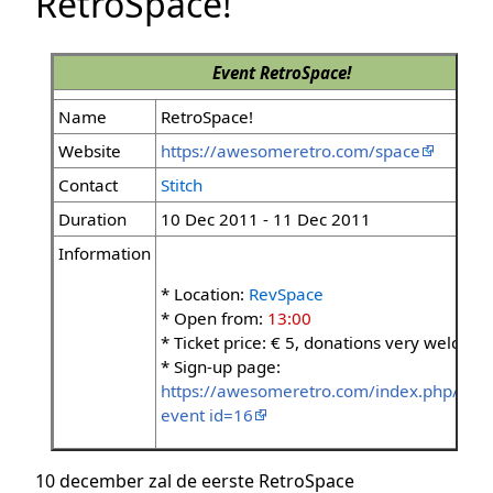
RetroSpace!
Event
RetroSpace!
Name
RetroSpace!
Website
https://awesomeretro.com/space
Contact
Stitch
Duration
10 Dec 2011 - 11 Dec 2011
Information
* Location:
RevSpace
* Open from:
13:00
* Ticket price: € 5, donations very welcom
* Sign-up page:
https://awesomeretro.com/index.php/gigs
event id=16
10 december zal de eerste RetroSpace