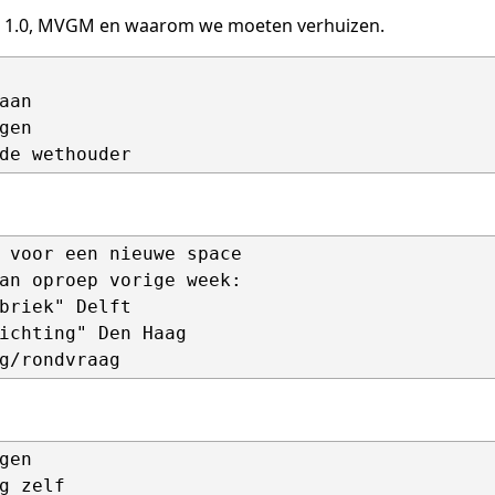
ce 1.0, MVGM en waarom we moeten verhuizen.
aan

gen

 voor een nieuwe space

an oproep vorige week:

briek" Delft

ichting" Den Haag

gen
