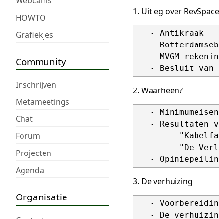
Webcams
1. Uitleg over RevSpa
HOWTO
   - Antikraak

Grafiekjes
   - Rotterdamseb
   - MVGM-rekenin
Community
Inschrijven
2. Waarheen?
Metameetings
   - Minimumeisen
Chat
   - Resultaten v
Forum
       - "Kabelfa
       - "De Verl
Projecten
Agenda
3. De verhuizing
Organisatie
   - Voorbereidin