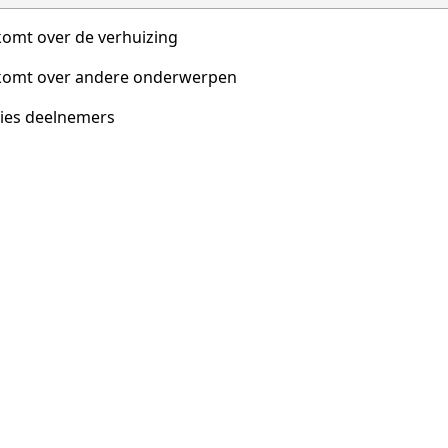
 komt over de verhuizing
l komt over andere onderwerpen
nties deelnemers