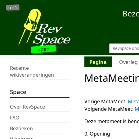
1
n =
Bez
open
Pagina
Overleg
Recente
MetaMeeti
wikiveranderingen
Space
Vorige MetaMeet:
Met
Over RevSpace
Volgende MetaMeet:
M
FAQ
Deze metameet is beno
Bezoeken
0. Opening