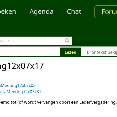
oeken
Agenda
Chat
For
Lezen
Brontekst beki
ng12x07x17
aMeeting12x07x03
etaMeeting12x07x31
emd tot (of wordt vervangen door) een Ledenvergadering.