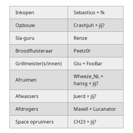
Inkopen
Sebastius + fk
Opbouw
Crashjuh + jij?
Sla-guru
Renze
Broodfluisteraar
Peetz0r
Grillmeister(s/innen)
Glu + FooBar
Wheeze_NL +
Afruimen
hansg + jij?
Afwassers
Juerd + jij?
Afdrogers
Maxell + Lucanator
Space opruimers
CH23 + jij?