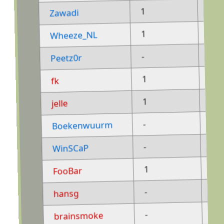
-
1
Zawadi
-
1
Wheeze_NL
1
-
Peetz0r
-
1
fk
-
1
jelle
1
-
Boekenwuurm
1
-
WinSCaP
-
1
FooBar
1
-
hansg
1
-
brainsmoke