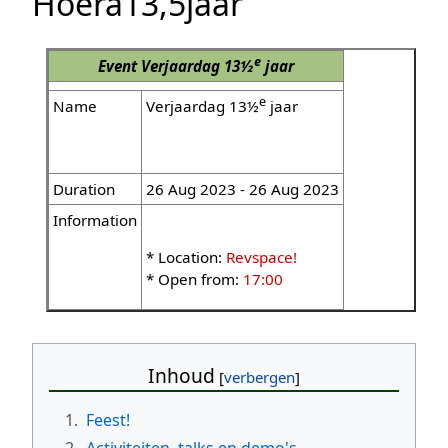
Hoera13,5jaar
e
Event
Verjaardag 13½
jaar
e
Name
Verjaardag 13½
jaar
Duration
26 Aug 2023 - 26 Aug 2023
Information
* Location:
Revspace!
* Open from:
17:00
Inhoud
1.
Feest!
2.
Activiteiten, talks en demo's