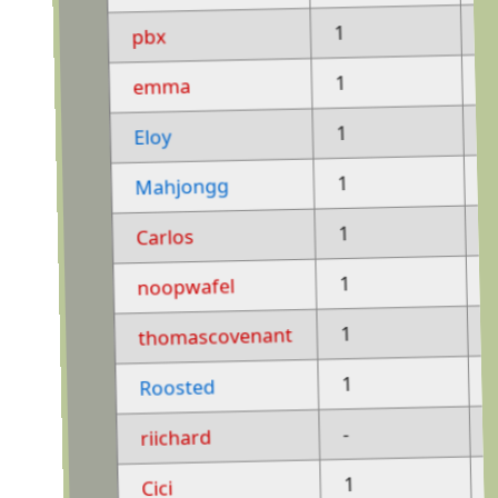
-
1
pbx
-
1
emma
-
1
Eloy
-
1
Mahjongg
-
1
Carlos
-
1
noopwafel
-
1
thomascovenant
-
1
Roosted
1
-
riichard
-
1
Cici