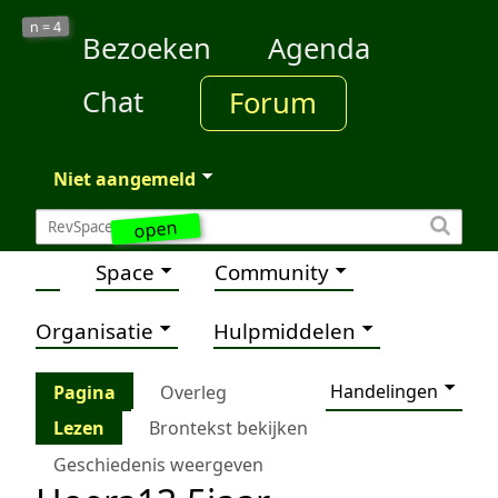
4
n =
Bezoeken
Agenda
Chat
Forum
Niet aangemeld
open
Space
Community
Organisatie
Hulpmiddelen
Handelingen
Pagina
Overleg
Lezen
Brontekst bekijken
Geschiedenis weergeven