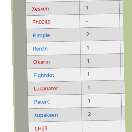
-
1
Xesxen
1
-
Ph00lt0
-
2
Flimpie
-
1
Renze
-
1
Okarin
-
1
Eightdot
-
1
Lucanator
-
1
PeterC
-
2
supakeen
1
-
CH23