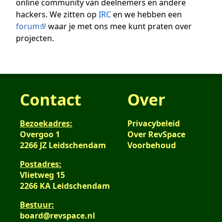
online community van deelnemers en andere
hackers. We zitten op
IRC
en we hebben een
forum
waar je met ons mee kunt praten over
projecten.
Contact
Over
Bezoekadres:
Privacybeleid
Overgoo 1
Over RevSpace
2266 JZ Leidschendam
Voorbehoud
Postadres:
Vlietweg 15
2266 KA Leidschendam
Bestuur:
board@revspace.nl