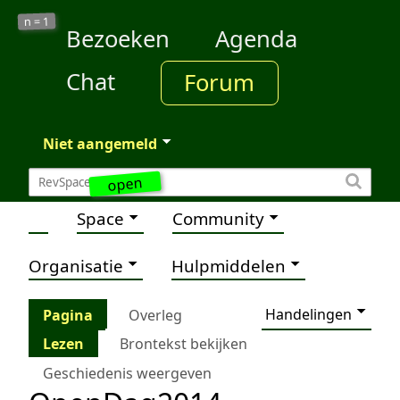
1
n =
Bezoeken
Agenda
Chat
Forum
Niet aangemeld
open
Space
Community
Organisatie
Hulpmiddelen
Handelingen
Pagina
Overleg
Lezen
Brontekst bekijken
Geschiedenis weergeven