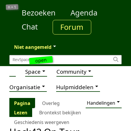
1
n =
Bezoeken
Agenda
Chat
Forum
Niet aangemeld
open
Space
Community
Organisatie
Hulpmiddelen
Handelingen
Pagina
Overleg
Lezen
Brontekst bekijken
Geschiedenis weergeven