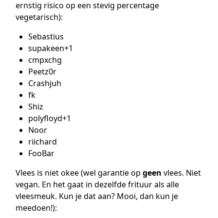
ernstig risico op een stevig percentage
vegetarisch):
Sebastius
supakeen+1
cmpxchg
Peetz0r
Crashjuh
fk
Shiz
polyfloyd+1
Noor
riichard
FooBar
Vlees is niet okee (wel garantie op
geen
vlees. Niet
vegan. En het gaat in dezelfde frituur als alle
vleesmeuk. Kun je dat aan? Mooi, dan kun je
meedoen!):