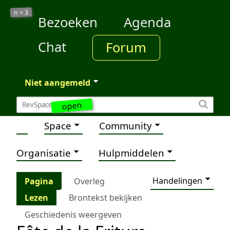
3
n =
Bezoeken
Agenda
Chat
Forum
Niet aangemeld
open
Space
Community
Organisatie
Hulpmiddelen
Handelingen
Pagina
Overleg
Lezen
Brontekst bekijken
Geschiedenis weergeven