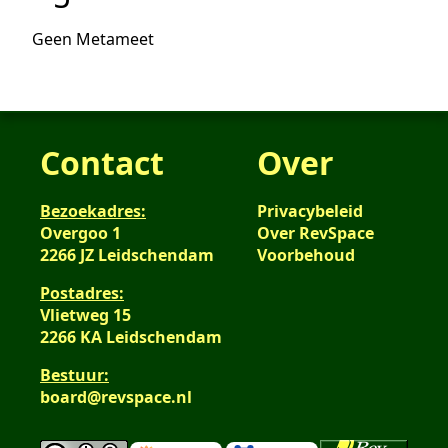
Geen Metameet
Contact
Over
Bezoekadres:
Privacybeleid
Overgoo 1
Over RevSpace
2266 JZ Leidschendam
Voorbehoud
Postadres:
Vlietweg 15
2266 KA Leidschendam
Bestuur:
board@revspace.nl