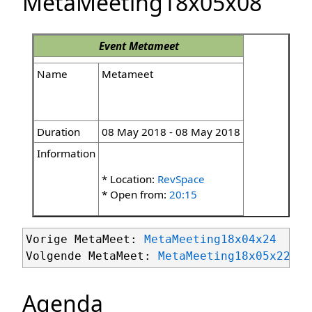
MetaMeeting18x05x08
Event
Metameet
Name
Metameet
Duration
08 May 2018 - 08 May 2018
Information
* Location:
RevSpace
* Open from:
20:15
Vorige MetaMeet: 
MetaMeeting18x04x24
Volgende MetaMeet: 
MetaMeeting18x05x22
Agenda