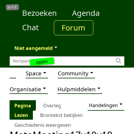
1
n =
Bezoeken
Agenda
Chat
Forum
Niet aangemeld
open
Space
Community
Organisatie
Hulpmiddelen
Handelingen
Pagina
Overleg
Lezen
Brontekst bekijken
Geschiedenis weergeven