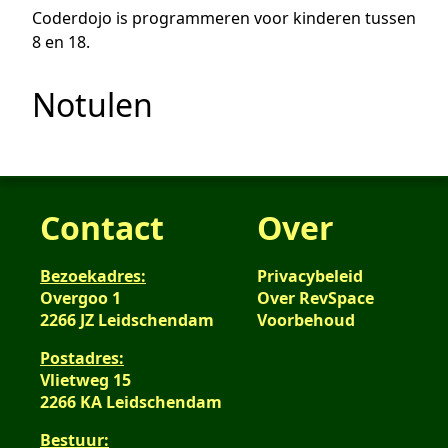
Coderdojo is programmeren voor kinderen tussen
8 en 18.
Notulen
Contact
Over
Bezoekadres:
Privacybeleid
Overgoo 1
Over RevSpace
2266 JZ Leidschendam
Voorbehoud
Postadres:
Vlietweg 15
2266 KA Leidschendam
Bestuur: