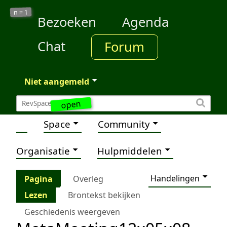
1
n =
Bezoeken
Agenda
Chat
Forum
Niet aangemeld
open
Space
Community
Organisatie
Hulpmiddelen
Handelingen
Pagina
Overleg
Lezen
Brontekst bekijken
Geschiedenis weergeven