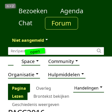
2
n =
Bezoeken
Agenda
Chat
Forum
Niet aangemeld
open
Space
Community
Organisatie
Hulpmiddelen
Handelingen
Pagina
Overleg
Lezen
Brontekst bekijken
Geschiedenis weergeven