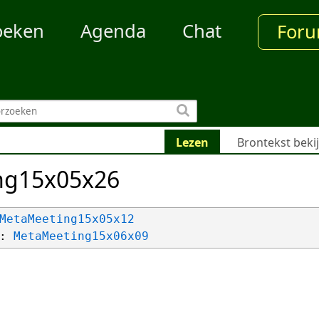
oeken
Agenda
Chat
For
Lezen
Brontekst beki
ng15x05x26
MetaMeeting15x05x12
: 
MetaMeeting15x06x09