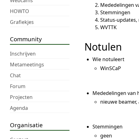
Webcams
Mededelingen v
HOWTO
Stemmingen
Status-updates,
Grafiekjes
WVTTK
Community
Notulen
Inschrijven
Wie notuleert
Metameetings
WinSCaP
Chat
Forum
Mededelingen van h
Projecten
nieuwe beamer, 
Agenda
Organisatie
Stemmingen
geen