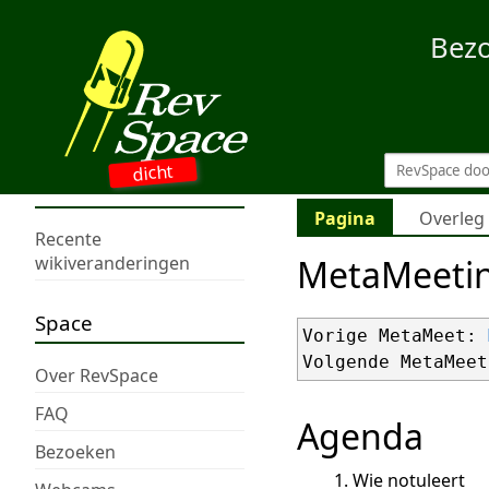
Bez
dicht
Pagina
Overleg
Recente
MetaMeeti
wikiveranderingen
Space
Vorige MetaMeet: 
Volgende MetaMeet
Over RevSpace
FAQ
Agenda
Bezoeken
Wie notuleert