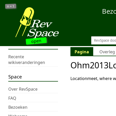
1
n =
Bez
open
Pagina
Overleg
Recente
Ohm2013Lo
wikiveranderingen
Space
Locationmeet, where we
Over RevSpace
FAQ
Bezoeken