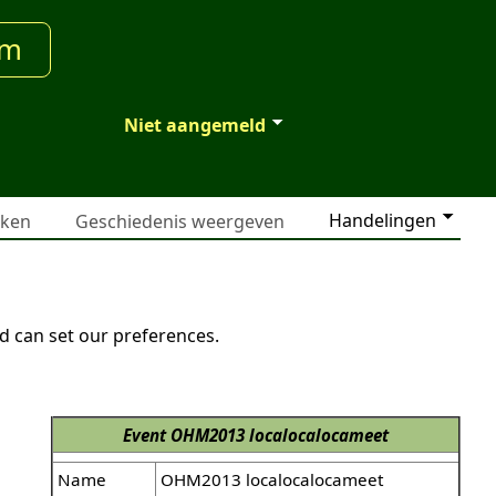
um
Niet aangemeld
Handelingen
jken
Geschiedenis weergeven
d can set our preferences.
Event
OHM2013 localocalocameet
Name
OHM2013 localocalocameet