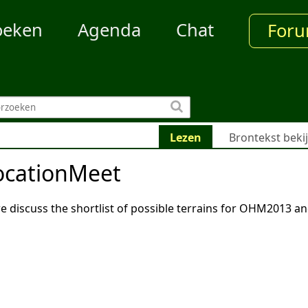
oeken
Agenda
Chat
For
Lezen
Brontekst beki
cationMeet
 discuss the shortlist of possible terrains for OHM2013 an