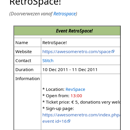
RetroSpace!
(Doorverwezen vanaf
Retrospace
)
Event
RetroSpace!
Name
RetroSpace!
Website
https://awesomeretro.com/space
Contact
Stitch
Duration
10 Dec 2011 - 11 Dec 2011
Information
* Location:
RevSpace
* Open from:
13:00
* Ticket price: € 5, donations very welcom
* Sign-up page:
https://awesomeretro.com/index.php/gigs
event id=16