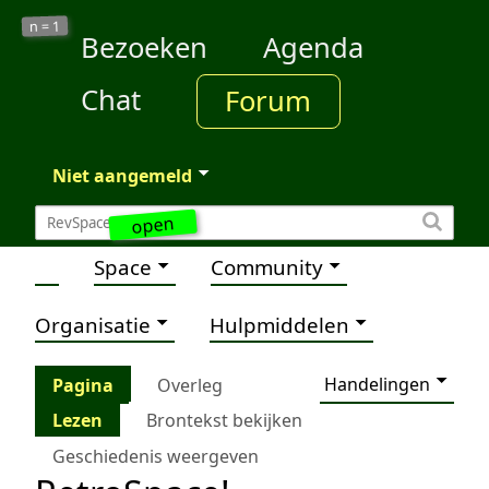
1
n =
Bezoeken
Agenda
Chat
Forum
Niet aangemeld
open
Space
Community
Organisatie
Hulpmiddelen
Handelingen
Pagina
Overleg
Lezen
Brontekst bekijken
Geschiedenis weergeven