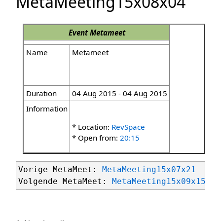
MetaMeeting15x08x04
Event
Metameet
Name
Metameet
Duration
04 Aug 2015 - 04 Aug 2015
Information
* Location:
RevSpace
* Open from:
20:15
Vorige MetaMeet: 
MetaMeeting15x07x21
Volgende MetaMeet: 
MetaMeeting15x09x15