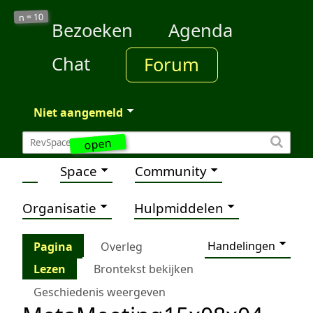
10
n =
Bezoeken
Agenda
Chat
Forum
Niet aangemeld
open
Space
Community
Organisatie
Hulpmiddelen
Handelingen
Pagina
Overleg
Lezen
Brontekst bekijken
Geschiedenis weergeven