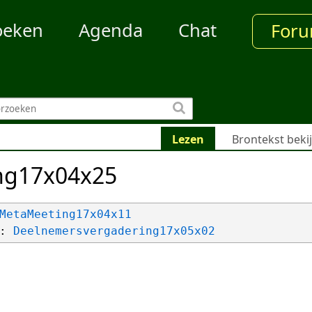
oeken
Agenda
Chat
For
Lezen
Brontekst beki
ng17x04x25
MetaMeeting17x04x11
: 
Deelnemersvergadering17x05x02