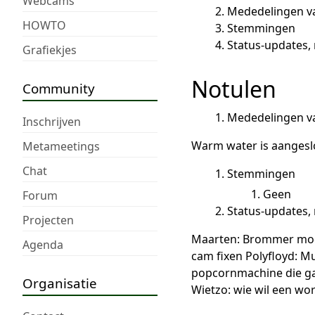
Webcams
Mededelingen v
HOWTO
Stemmingen
Status-updates
Grafiekjes
Notulen
Community
Mededelingen v
Inschrijven
Warm water is aangesl
Metameetings
Chat
Stemmingen
Geen
Forum
Status-updates
Projecten
Maarten: Brommer modd
Agenda
cam fixen Polyfloyd: M
popcornmachine die ga
Organisatie
Wietzo: wie wil een wo