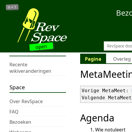
1
n =
Bez
open
Pagina
Overleg
Recente
MetaMeeti
wikiveranderingen
Space
Vorige MetaMeet: 
Volgende MetaMeet
Over RevSpace
FAQ
Agenda
Bezoeken
Wie notuleert