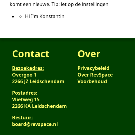
komt een nieuwe. Tip: let op de instellingen
Hi I'm Konstantin
Contact
Over
Bezoekadres:
Privacybeleid
Overgoo 1
Over RevSpace
2266 JZ Leidschendam
Voorbehoud
Postadres:
Vlietweg 15
2266 KA Leidschendam
Bestuur:
board@revspace.nl