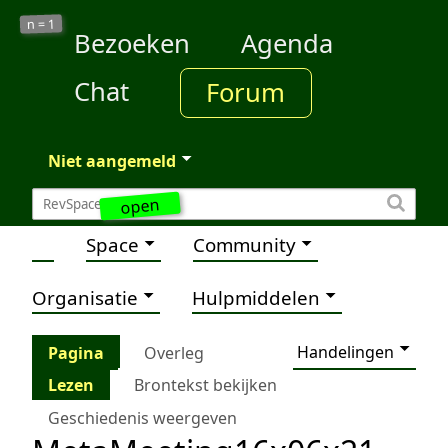
1
n =
Bezoeken
Agenda
Chat
Forum
Niet aangemeld
open
Space
Community
Organisatie
Hulpmiddelen
Handelingen
Pagina
Overleg
Lezen
Brontekst bekijken
Geschiedenis weergeven