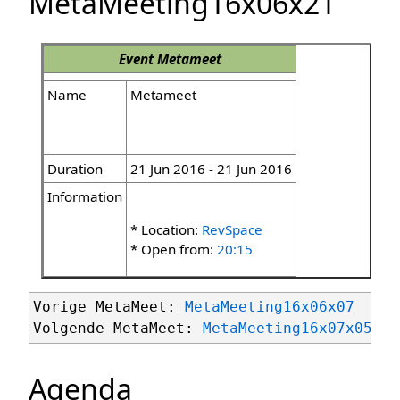
MetaMeeting16x06x21
Event
Metameet
Name
Metameet
Duration
21 Jun 2016 - 21 Jun 2016
Information
* Location:
RevSpace
* Open from:
20:15
Vorige MetaMeet: 
MetaMeeting16x06x07
Volgende MetaMeet: 
MetaMeeting16x07x05
Agenda