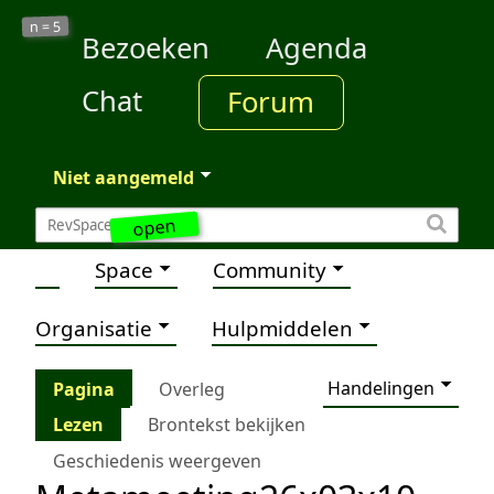
5
n =
Bezoeken
Agenda
Chat
Forum
Niet aangemeld
open
Space
Community
Organisatie
Hulpmiddelen
Handelingen
Pagina
Overleg
Lezen
Brontekst bekijken
Geschiedenis weergeven