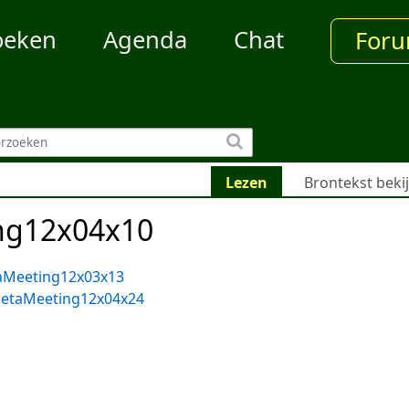
oeken
Agenda
Chat
For
Lezen
Brontekst beki
ng12x04x10
aMeeting12x03x13
etaMeeting12x04x24