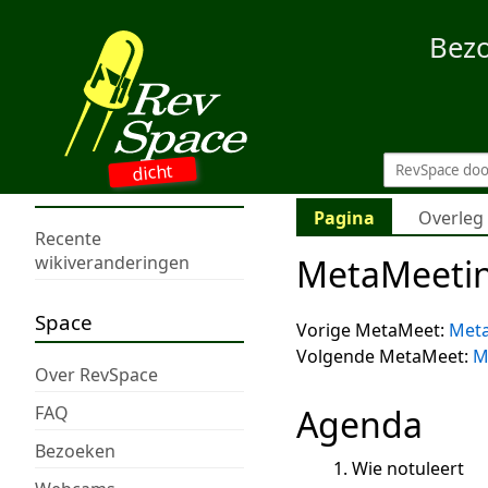
Bez
dicht
Pagina
Overleg
Recente
MetaMeeti
wikiveranderingen
Space
Vorige MetaMeet:
Met
Volgende MetaMeet:
M
Over RevSpace
FAQ
Agenda
Bezoeken
Wie notuleert