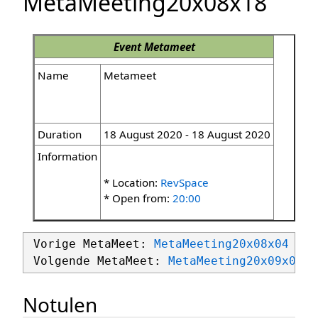
MetaMeeting20x08x18
Event
Metameet
Name
Metameet
Duration
18 August 2020 - 18 August 2020
Information
* Location:
RevSpace
* Open from:
20:00
 Vorige MetaMeet: 
MetaMeeting20x08x04
 Volgende MetaMeet: 
MetaMeeting20x09x01
Notulen