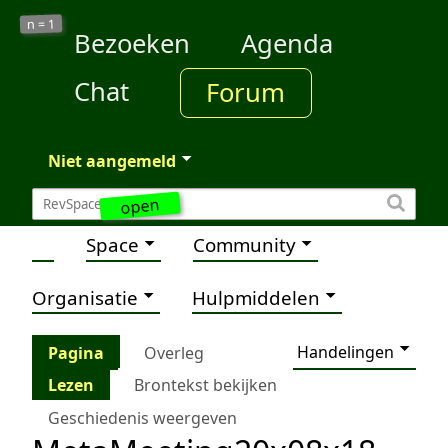
1
n =
Bezoeken
Agenda
Chat
Forum
Niet aangemeld
open
Space
Community
Organisatie
Hulpmiddelen
Handelingen
Pagina
Overleg
Lezen
Brontekst bekijken
Geschiedenis weergeven