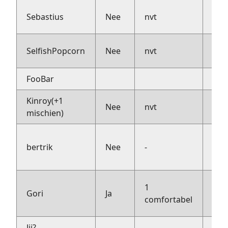
Met
Sebastius
Nee
nvt
mee
Met
SelfishPopcorn
Nee
nvt
mee
FooBar
Kinroy(+1
Nee
nvt
woo
mischien)
Hee
bertrik
Nee
-
rij 
met
Max
1
Gori
Ja
met
comfortabel
pro
Jij?