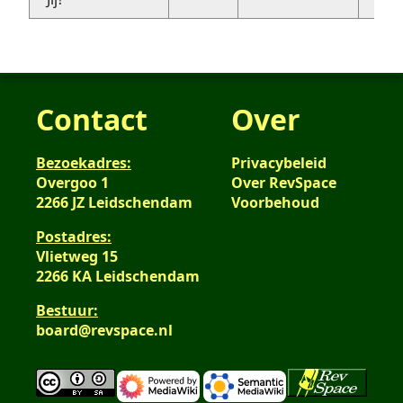
Contact
Over
Bezoekadres:
Privacybeleid
Overgoo 1
Over RevSpace
2266 JZ Leidschendam
Voorbehoud
Postadres:
Vlietweg 15
2266 KA Leidschendam
Bestuur:
board@revspace.nl