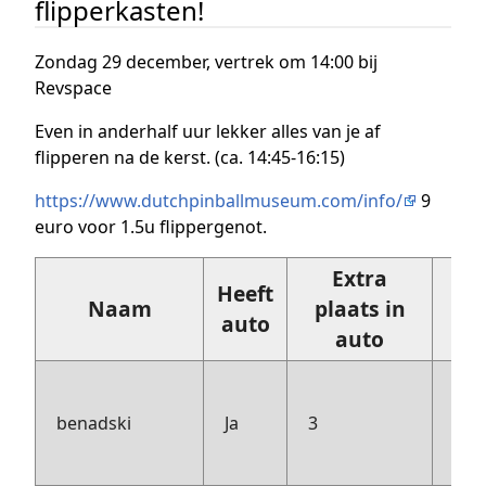
flipperkasten!
Zondag 29 december, vertrek om 14:00 bij
Revspace
Even in anderhalf uur lekker alles van je af
flipperen na de kerst. (ca. 14:45-16:15)
https://www.dutchpinballmuseum.com/info/
9
euro voor 1.5u flippergenot.
Extra
Heeft
Naam
plaats in
Op
auto
auto
Seb
Sel
benadski
Ja
3
Foo
me