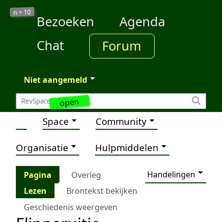
10
n =
Bezoeken
Agenda
Chat
Forum
Niet aangemeld
open
Space
Community
Organisatie
Hulpmiddelen
Handelingen
Pagina
Overleg
Lezen
Brontekst bekijken
Geschiedenis weergeven