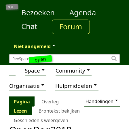
1
n =
Bezoeken
Agenda
Chat
Forum
Niet aangemeld
open
Space
Community
Organisatie
Hulpmiddelen
Handelingen
Pagina
Overleg
Lezen
Brontekst bekijken
Geschiedenis weergeven