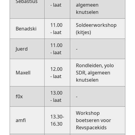
Sebastius
- laat
algemeen
knutselen
11.00
Soldeerworkshop
Benadski
- laat
(kitjes)
11.00
Juerd
-
- laat
Rondleiden, yolo
12.00
Maxell
SDR, algemeen
- laat
knutselen
13.00
f0x
-
- laat
Workshop
13.30-
amfi
boetseren voor
16.30
Revspacekids