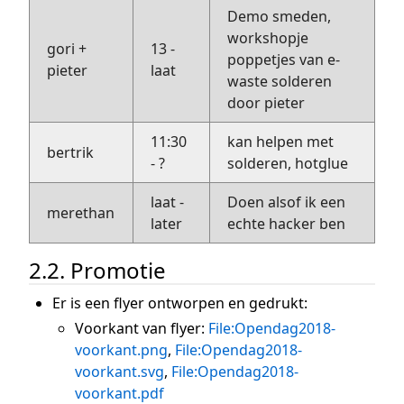
Demo smeden,
workshopje
gori +
13 -
poppetjes van e-
pieter
laat
waste solderen
door pieter
11:30
kan helpen met
bertrik
- ?
solderen, hotglue
laat -
Doen alsof ik een
merethan
later
echte hacker ben
2.2. Promotie
Er is een flyer ontworpen en gedrukt:
Voorkant van flyer:
File:Opendag2018-
voorkant.png
,
File:Opendag2018-
voorkant.svg
,
File:Opendag2018-
voorkant.pdf