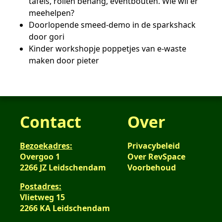
tafels, rollen behang, eventbouten. Wie wil er
meehelpen?
Doorlopende smeed-demo in de sparkshack
door gori
Kinder workshopje poppetjes van e-waste
maken door pieter
Contact
Over
Bezoekadres:
Privacybeleid
Overgoo 1
Over RevSpace
2266 JZ Leidschendam
Voorbehoud
Postadres:
Vlietweg 15
2266 KA Leidschendam