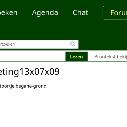
oeken
Agenda
Chat
For
Lezen
Brontekst beki
ting13x07x09
toortje begane-grond.