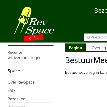
Bez
dicht
Pagina
Overleg
Recente
BestuurMee
wikiveranderingen
Space
Bestuursoverleg in kan
Over RevSpace
FAQ
Bezoeken