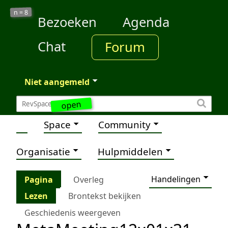
8
n =
Bezoeken
Agenda
Chat
Forum
Niet aangemeld
open
Space
Community
Organisatie
Hulpmiddelen
Handelingen
Pagina
Overleg
Lezen
Brontekst bekijken
Geschiedenis weergeven