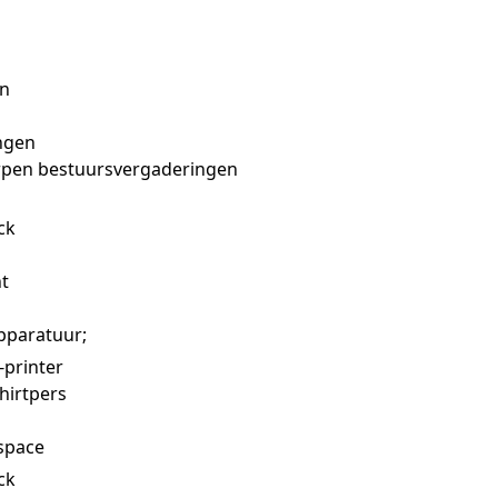
en
ingen
pen bestuursvergaderingen
ck
t
pparatuur;
-printer
hirtpers
space
ck