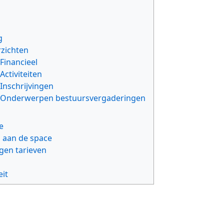
g
rzichten
Financieel
Activiteiten
Inschrijvingen
Onderwerpen bestuursvergaderingen
e
aan de space
ngen tarieven
eit