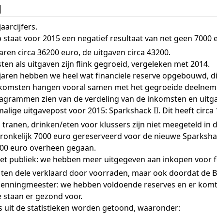
l
aarcijfers.
staat voor 2015 een negatief resultaat van net geen 7000 
ren circa 36200 euro, de uitgaven circa 43200.
en als uitgaven zijn flink gegroeid, vergeleken met 2014.
 jaren hebben we heel wat financiele reserve opgebouwd, di
nkomsten hangen vooral samen met het gegroeide deelnem
iagrammen zien van de verdeling van de inkomsten en uitga
lige uitgavepost voor 2015: Sparkshack II. Dit heeft circa
 tranen, drinken/eten voor klussers zijn niet meegeteld in
ronkelijk 7000 euro gereserveerd voor de nieuwe Sparksha
00 euro overheen gegaan.
et publiek: we hebben meer uitgegeven aan inkopen voor 
 ten dele verklaard door voorraden, maar ook doordat de 
enningmeester: we hebben voldoende reserves en er komt
 staan er gezond voor.
s uit de statistieken worden getoond, waaronder: