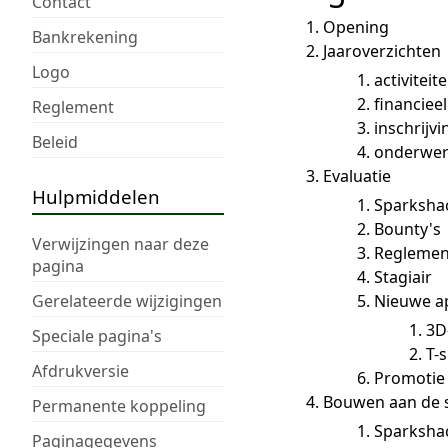
Contact
Opening
Bankrekening
Jaaroverzichten
Logo
activiteit
financieel
Reglement
inschrijv
Beleid
onderwer
Evaluatie
Hulpmiddelen
Sparksha
Bounty's
Verwijzingen naar deze
Reglemen
pagina
Stagiair
Gerelateerde wijzigingen
Nieuwe a
3D
Speciale pagina's
T-s
Afdrukversie
Promotie
Bouwen aan de 
Permanente koppeling
Sparksha
Paginagegevens