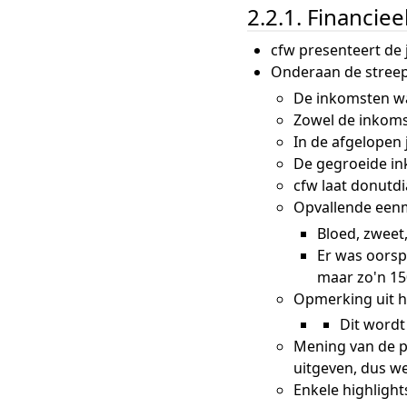
2.2.1. Financiee
cfw presenteert de j
Onderaan de streep 
De inkomsten wa
Zowel de inkomst
In de afgelopen
De gegroeide i
cfw laat donutd
Opvallende eenma
Bloed, zweet,
Er was oorsp
maar zo'n 15
Opmerking uit h
Dit wordt
Mening van de p
uitgeven, dus we
Enkele highlight