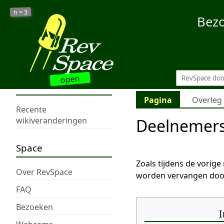
3
n =
Bez
open
Pagina
Overleg
Recente
Deelnemers
wikiveranderingen
Space
Zoals tijdens de vorig
Over RevSpace
worden vervangen door
FAQ
Bezoeken