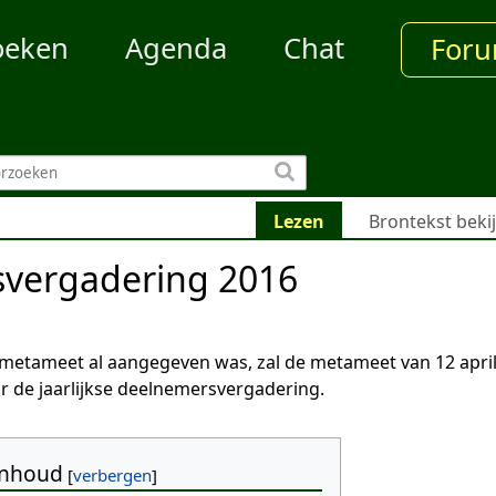
oeken
Agenda
Chat
For
Lezen
Brontekst beki
vergadering 2016
e metameet al aangegeven was, zal de metameet van 12 apri
 de jaarlijkse deelnemersvergadering.
Inhoud