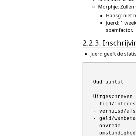
Morphje: Zullen
Hansg: niet 
Juerd: 1 week
spamfactor.
2.2.3. Inschrijv
Juerd geeft de stati
                 
   Oud aantal    
   Uitgeschreven

   - tijd/interes
   - verhuisd/afs
   - geld/wanbeta
   - onvrede     
   - omstandighed