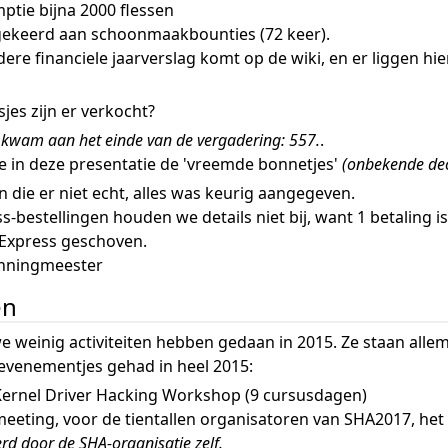
tie bijna 2000 flessen
gekeerd aan schoonmaakbounties (72 keer).
dere financiele jaarverslag komt op de wiki, en er liggen h
sjes zijn er verkocht?
kwam aan het einde van de vergadering: 557.
.
e in deze presentatie de 'vreemde bonnetjes'
(onbekende dec
n die er niet echt, alles was keurig aangegeven.
s-bestellingen houden we details niet bij, want 1 betaling i
iExpress geschoven.
enningmeester
en
we weinig activiteiten hebben gedaan in 2015. Ze staan allem
venementjes gehad in heel 2015:
Kernel Driver Hacking Workshop (9 cursusdagen)
meeting, voor de tientallen organisatoren van SHA2017, 
rd door de SHA-organisatie zelf.