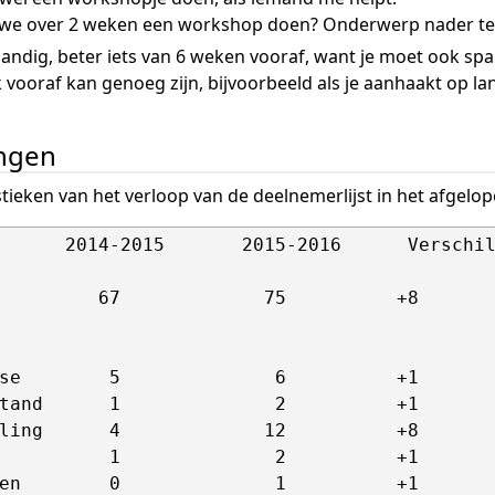
 we over 2 weken een workshop doen? Onderwerp nader te
handig, beter iets van 6 weken vooraf, want je moet ook s
 vooraf kan genoeg zijn, bijvoorbeeld als je aanhaakt op la
ingen
stieken van het verloop van de deelnemerlijst in het afgelope
      2014-2015       2015-2016      Verschil
         67             75          +8

se        5              6          +1

tand      1              2          +1

ling      4             12          +8

          1              2          +1

en        0              1          +1
