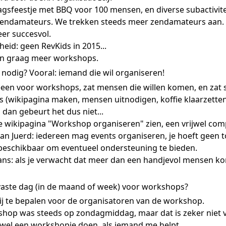
agsfeestje met BBQ voor 100 mensen, en diverse subactivit
zendamateurs. We trekken steeds meer zendamateurs aan.
er succesvol.
eid: geen RevKids in 2015...
llen graag meer workshops.
 nodig? Vooral: iemand die wil organiseren!
ideeen voor workshops, zat mensen die willen komen, en zat
s (wikipagina maken, mensen uitnodigen, koffie klaarzett
dan gebeurt het dus niet...
de wikipagina "Workshop organiseren" zien, een vrijwel c
n Juerd: iedereen mag events organiseren, je hoeft geen t
beschikbaar om eventueel ondersteuning te bieden.
ns: als je verwacht dat meer dan een handjevol mensen komt,
 vaste dag (in de maand of week) voor workshops?
vrij te bepalen voor de organisatoren van de workshop.
hop was steeds op zondagmiddag, maar dat is zeker niet v
l wel een workshopje doen, als iemand me helpt.