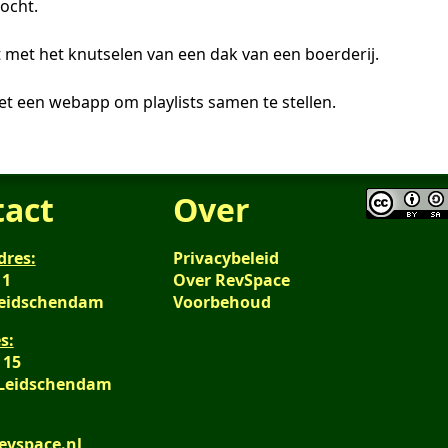
ocht.
met het knutselen van een dak van een boerderij.
t een webapp om playlists samen te stellen.
tact
Over
dres:
Privacybeleid
 1
Over RevSpace
Leidschendam
Voorbehoud
s:
 15
 Leidschendam
evspace.nl