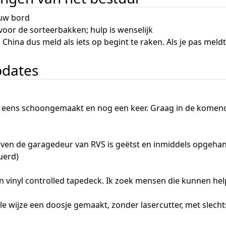
uw bord
oor de sorteerbakken; hulp is wenselijk
hina dus meld als iets op begint te raken. Als je pas meldt
pdates
ns schoongemaakt en nog een keer. Graag in de komende ti
en de garagedeur van RVS is geëtst en inmiddels opgehang
uerd)
n vinyl controlled tapedeck. Ik zoek mensen die kunnen helpe
ele wijze een doosje gemaakt, zonder lasercutter, met slech