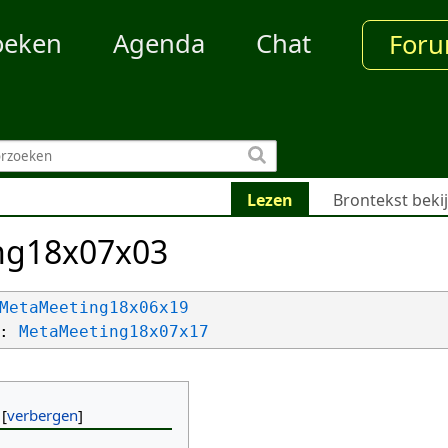
oeken
Agenda
Chat
For
Lezen
Brontekst beki
ng18x07x03
MetaMeeting18x06x19
: 
MetaMeeting18x07x17