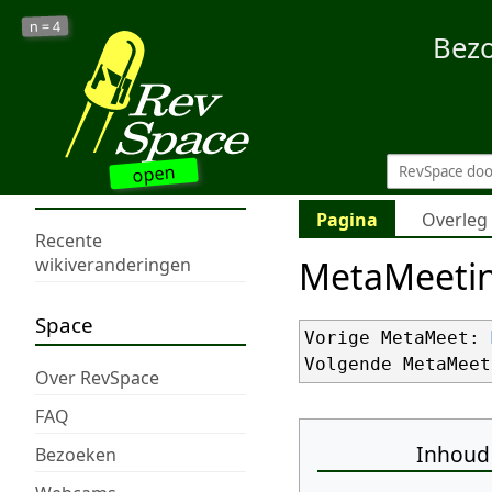
4
n =
Bez
open
Pagina
Overleg
Recente
MetaMeeti
wikiveranderingen
Space
Vorige MetaMeet: 
Volgende MetaMeet
Over RevSpace
FAQ
Inhoud
Bezoeken