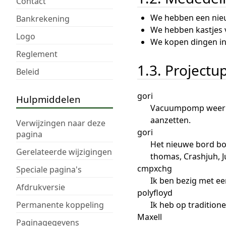
Contact
We hebben een nie
Bankrekening
We hebben kastjes v
Logo
We kopen dingen in C
Reglement
1.3. Projectu
Beleid
gori
Hulpmiddelen
Vacuumpomp weer ee
aanzetten.
Verwijzingen naar deze
gori
pagina
Het nieuwe bord bov
Gerelateerde wijzigingen
thomas, Crashjuh, J
cmpxchg
Speciale pagina's
Ik ben bezig met ee
Afdrukversie
polyfloyd
Permanente koppeling
Ik heb op tradition
Maxell
Paginagegevens