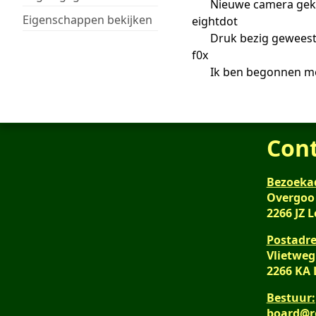
Nieuwe camera gek
Eigenschappen bekijken
eightdot
Druk bezig geweest 
f0x
Ik ben begonnen me
Con
Bezoeka
Overgoo
2266 JZ 
Postadre
Vlietweg
2266 KA
Bestuur:
board@r