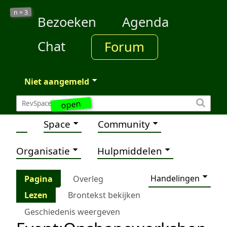
3
n =
Bezoeken
Agenda
Chat
Forum
Niet aangemeld
open
Space
Community
Organisatie
Hulpmiddelen
Handelingen
Pagina
Overleg
Lezen
Brontekst bekijken
Geschiedenis weergeven