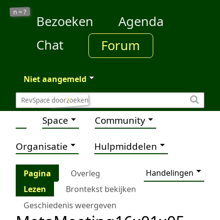
?
n =
Bezoeken
Agenda
Chat
Forum
Niet aangemeld
?
Space
Community
Organisatie
Hulpmiddelen
Handelingen
Pagina
Overleg
Lezen
Brontekst bekijken
Geschiedenis weergeven