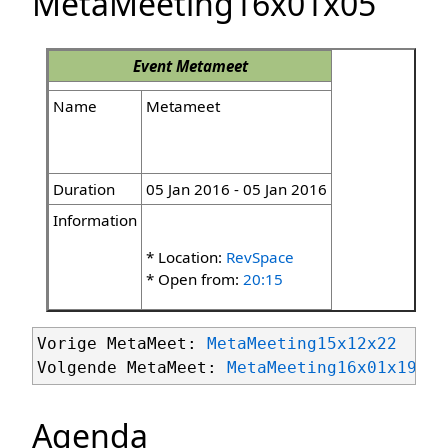
MetaMeeting16x01x05
Event
Metameet
Name
Metameet
Duration
05 Jan 2016 - 05 Jan 2016
Information
* Location:
RevSpace
* Open from:
20:15
Vorige MetaMeet: 
MetaMeeting15x12x22
Volgende MetaMeet: 
MetaMeeting16x01x19
Agenda