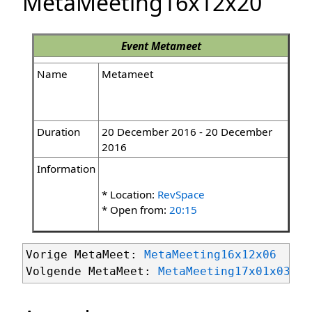
MetaMeeting16x12x20
Event
Metameet
Name
Metameet
Duration
20 December 2016 - 20 December
2016
Information
* Location:
RevSpace
* Open from:
20:15
Vorige MetaMeet: 
MetaMeeting16x12x06
Volgende MetaMeet: 
MetaMeeting17x01x03