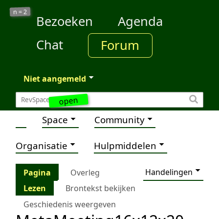
2
n =
Bezoeken
Agenda
Chat
Forum
Niet aangemeld
open
Space
Community
Organisatie
Hulpmiddelen
Handelingen
Pagina
Overleg
Lezen
Brontekst bekijken
Geschiedenis weergeven