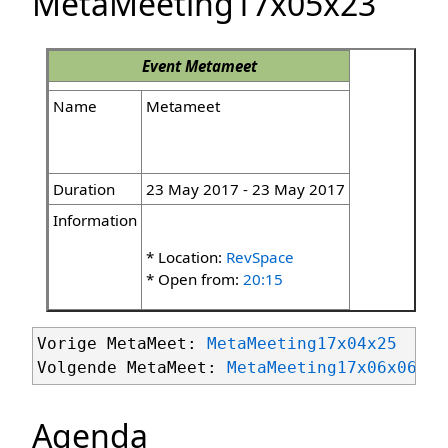
MetaMeeting17x05x23
Event
Metameet
Name
Metameet
Duration
23 May 2017 - 23 May 2017
Information
* Location:
RevSpace
* Open from:
20:15
Vorige MetaMeet: 
MetaMeeting17x04x25
Volgende MetaMeet: 
MetaMeeting17x06x06
Agenda