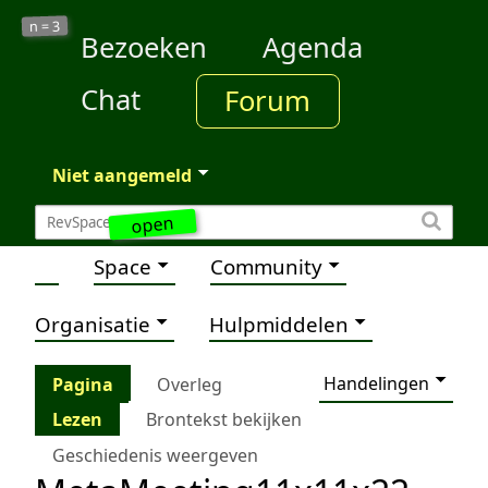
3
n =
Bezoeken
Agenda
Chat
Forum
Niet aangemeld
open
Space
Community
Organisatie
Hulpmiddelen
Handelingen
Pagina
Overleg
Lezen
Brontekst bekijken
Geschiedenis weergeven