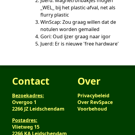
Juerd: Magnetronbakjes mogen
_WEL_ bij het plastic-afval, net als
flurry plastic
WinScap: Zou graag willen dat de
notulen worden gemailed
Gori: Oud ijzer graag naar igor
Juerd: Er is nieuwe 'free hardware'
Contact
Over
Bezoekadres:
Privacybeleid
Overgoo 1
Over RevSpace
2266 JZ Leidschendam
Voorbehoud
Postadres:
Vlietweg 15
2266 KA Leidschendam