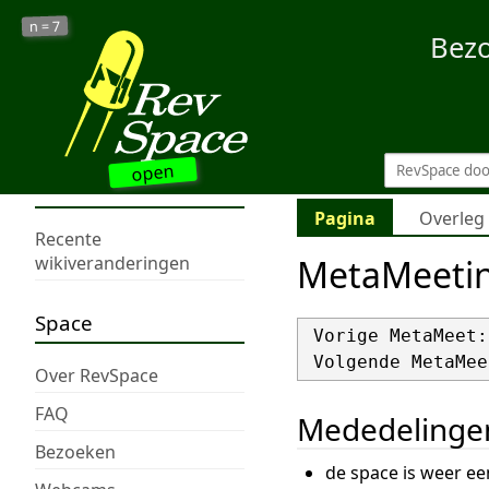
7
n =
Bez
open
Pagina
Overleg
Recente
MetaMeeti
wikiveranderingen
Space
 Vorige MetaMeet:
 Volgende MetaMee
Over RevSpace
FAQ
Mededelinge
Bezoeken
de space is weer ee