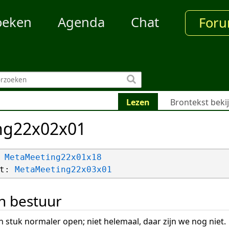
oeken
Agenda
Chat
For
Lezen
Brontekst beki
ng22x02x01
 
MetaMeeting22x01x18
t: 
MetaMeeting22x03x01
n bestuur
n stuk normaler open; niet helemaal, daar zijn we nog niet.