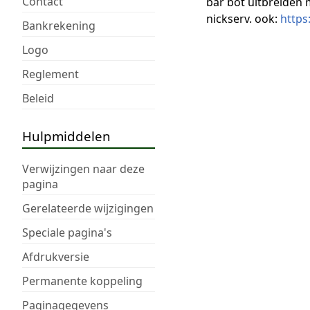
Contact
bar bot uitbreiden 
nickserv. ook:
https
Bankrekening
Logo
Reglement
Beleid
Hulpmiddelen
Verwijzingen naar deze
pagina
Gerelateerde wijzigingen
Speciale pagina's
Afdrukversie
Permanente koppeling
Paginagegevens