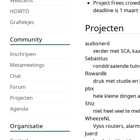
Webcams
Project Frees crow
deadline is 1 maart
HOWTO
Grafiekjes
Projecten
Community
audionerd
verder met SCA, kaa
Inschrijven
Sebastius
Metameetings
ronddraaiende tuine
Rowan8k
Chat
druk met studie en 
Forum
pbx
hele kleine dingen
Projecten
Shiz
Agenda
niet heel veel te 
WheezeNL
Organisatie
Vyos routers, alarm
Juerd