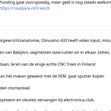
dfunding gaat voorspoedig, meer geld is nog steeds welkom
https://revspace.nl/Frees
kgewrichtsanatomie, Olinuxino A33 heeft video input, mis
n van Babylon, segmenten lasercutten en in elkaar zetten,
baan, leren van de enige echte CNC frees in Finland
 aan het maken geweest met de SEM, gaat sputter kopen
melden momenteel
systeem en sleutels vervangen bij electronica-club.