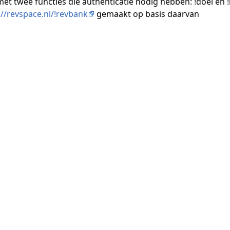
met twee functies die authenticatie nodig hebben: !doei en !
://revspace.nl/!revbank
gemaakt op basis daarvan