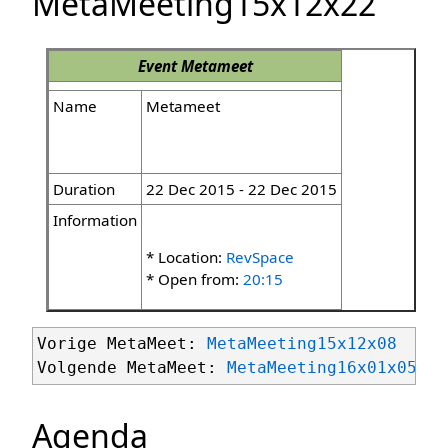
MetaMeeting15x12x22
Event
Metameet
Name
Metameet
Duration
22 Dec 2015 - 22 Dec 2015
Information
* Location:
RevSpace
* Open from:
20:15
Vorige MetaMeet: 
MetaMeeting15x12x08
Volgende MetaMeet: 
MetaMeeting16x01x05
Agenda