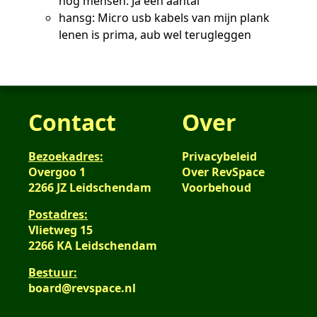
nog mensen: Ja een aantal
hansg: Micro usb kabels van mijn plank
lenen is prima, aub wel terugleggen
Contact
Over
Bezoekadres:
Privacybeleid
Overgoo 1
Over RevSpace
2266 JZ Leidschendam
Voorbehoud
Postadres:
Vlietweg 15
2266 KA Leidschendam
Bestuur:
board@revspace.nl