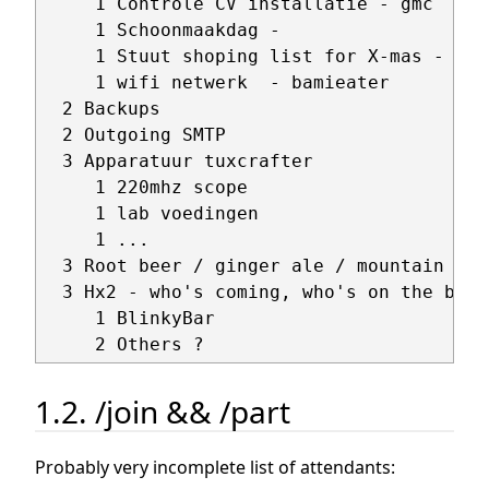
     1 Controle CV installatie - gmc 

     1 Schoonmaakdag - 

     1 Stuut shoping list for X-mas - wal
     1 wifi netwerk  - bamieater

  2 Backups

  2 Outgoing SMTP

  3 Apparatuur tuxcrafter

     1 220mhz scope

     1 lab voedingen

     1 ...

  3 Root beer / ginger ale / mountain dew

  3 Hx2 - who's coming, who's on the bus?
     1 BlinkyBar

1.2. /join && /part
Probably very incomplete list of attendants: