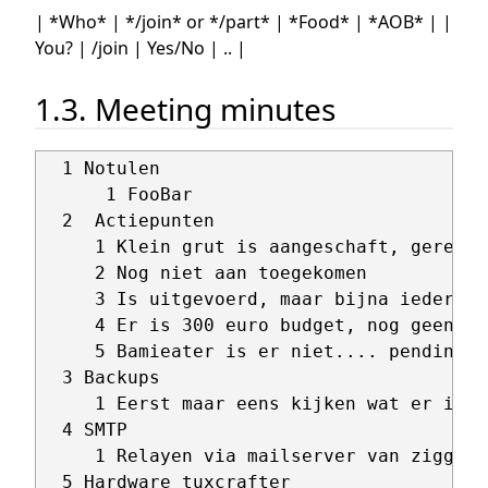
| *Who* | */join* or */part* | *Food* | *AOB* | |
You? | /join | Yes/No | .. |
1.3. Meeting minutes
  1 Notulen

      1 FooBar

  2  Actiepunten

     1 Klein grut is aangeschaft, gereeds
     2 Nog niet aan toegekomen

     3 Is uitgevoerd, maar bijna iedereen
     4 Er is 300 euro budget, nog geen aa
     5 Bamieater is er niet.... pending

  3 Backups

     1 Eerst maar eens kijken wat er is, 
  4 SMTP

     1 Relayen via mailserver van ziggo o
  5 Hardware tuxcrafter
