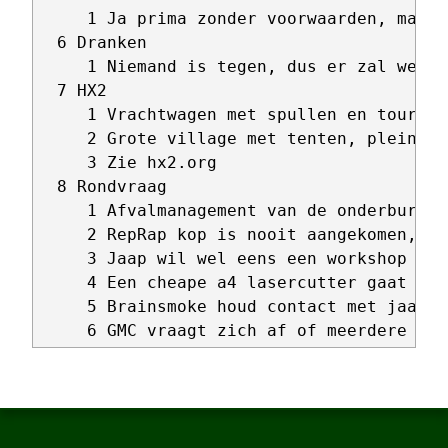
     1 Ja prima zonder voorwaarden, maar 
  6 Dranken

     1 Niemand is tegen, dus er zal wel w
  7 HX2

     1 Vrachtwagen met spullen en touring
     2 Grote village met tenten, plein, b
     3 Zie hx2.org

  8 Rondvraag

     1 Afvalmanagement van de onderburen 
     2 RepRap kop is nooit aangekomen, er
     3 Jaap wil wel eens een workshop gev
     4 Een cheape a4 lasercutter gaat zo'
     5 Brainsmoke houd contact met jaap o