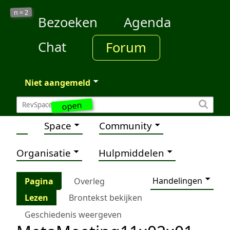
2
n =
Bezoeken
Agenda
Chat
Forum
Niet aangemeld
open
Space
Community
Organisatie
Hulpmiddelen
Handelingen
Pagina
Overleg
Lezen
Brontekst bekijken
Geschiedenis weergeven