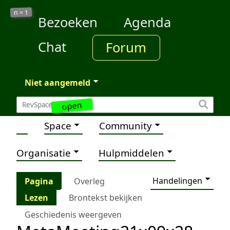
1
n =
Bezoeken
Agenda
Chat
Forum
Niet aangemeld
open
Space
Community
Organisatie
Hulpmiddelen
Handelingen
Pagina
Overleg
Lezen
Brontekst bekijken
Geschiedenis weergeven