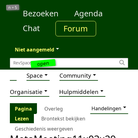
5
n =
Bezoeken
Agenda
Chat
Forum
Niet aangemeld
open
Space
Community
Organisatie
Hulpmiddelen
Handelingen
Pagina
Overleg
Lezen
Brontekst bekijken
Geschiedenis weergeven