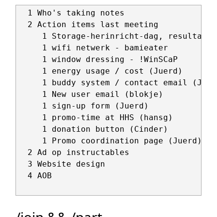
  1 Who's taking notes

  2 Action items last meeting

     1 Storage-herinricht-dag, resultaat 
     1 wifi netwerk - bamieater

     1 window dressing - !WinSCaP

     1 energy usage / cost (Juerd)

     1 buddy system / contact email (Jirka
     1 New user email (blokje)

     1 sign-up form (Juerd)

     1 promo-time at HHS (hansg)

     1 donation button (Cinder)

     1 Promo coordination page (Juerd)

  2 Ad op instructables

  3 Website design

  4 AOB

/join && /part