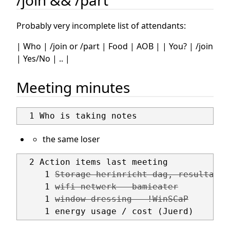
Probably very incomplete list of attendants:
| Who | /join or /part | Food | AOB | | You? | /join
| Yes/No | .. |
Meeting minutes
the same loser
  2 Action items last meeting

     1 
Storage-herinricht-dag, resultaat 
     1 
wifi netwerk - bamieater
     1 
window dressing - !WinSCaP