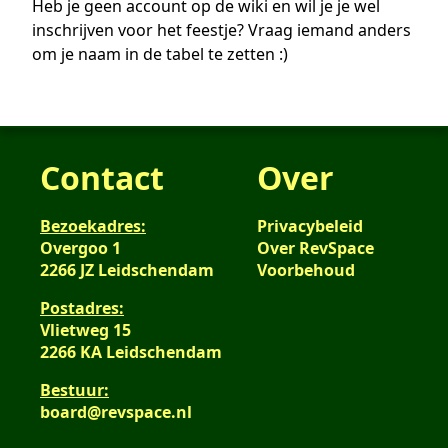
Heb je geen account op de wiki en wil je je wel
inschrijven voor het feestje? Vraag iemand anders
om je naam in de tabel te zetten :)
Contact
Over
Bezoekadres:
Privacybeleid
Overgoo 1
Over RevSpace
2266 JZ Leidschendam
Voorbehoud
Postadres:
Vlietweg 15
2266 KA Leidschendam
Bestuur:
board@revspace.nl