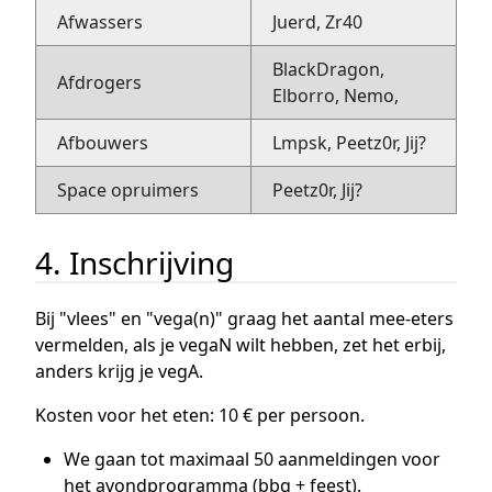
Afwassers
Juerd, Zr40
BlackDragon,
Afdrogers
Elborro, Nemo,
Afbouwers
Lmpsk, Peetz0r, Jij?
Space opruimers
Peetz0r, Jij?
4. Inschrijving
Bij "vlees" en "vega(n)" graag het aantal mee-eters
vermelden, als je vegaN wilt hebben, zet het erbij,
anders krijg je vegA.
Kosten voor het eten: 10 € per persoon.
We gaan tot maximaal 50 aanmeldingen voor
het avondprogramma (bbq + feest).