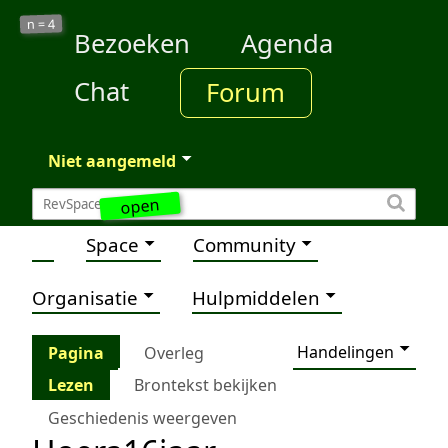
4
n =
Bezoeken
Agenda
Chat
Forum
Niet aangemeld
open
Space
Community
Organisatie
Hulpmiddelen
Handelingen
Pagina
Overleg
Lezen
Brontekst bekijken
Geschiedenis weergeven