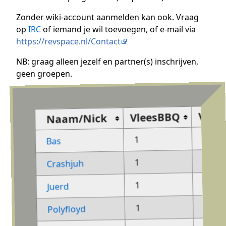
Zonder wiki-account aanmelden kan ook. Vraag
op
IRC
of iemand je wil toevoegen, of e-mail via
https://revspace.nl/Contact
NB: graag alleen jezelf en partner(s) inschrijven,
geen groepen.
Veg
VleesBBQ
Naam/Nick
-
1
Bas
-
1
Crashjuh
-
1
Juerd
-
1
Polyfloyd