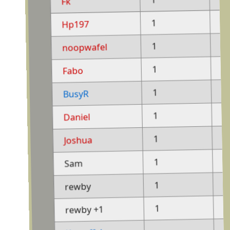
1
Fk
-
1
Hp197
-
1
noopwafel
-
1
Fabo
-
1
BusyR
-
1
Daniel
-
1
Joshua
-
1
Sam
-
1
rewby
-
1
rewby +1