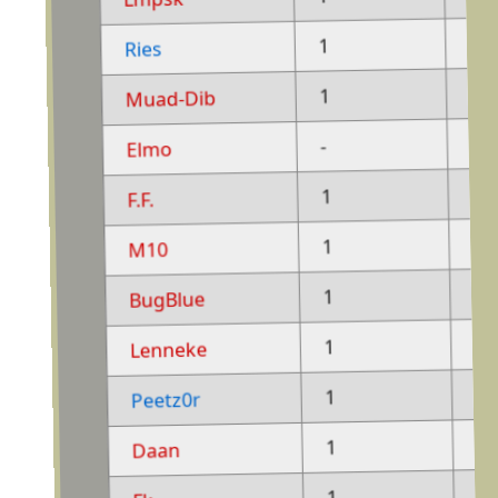
-
1
Ries
-
1
Muad-Dib
1
-
Elmo
-
1
F.F.
-
1
M10
-
1
BugBlue
-
1
Lenneke
-
1
Peetz0r
-
1
Daan
-