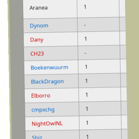
-
1
Aranea
1
-
Dynom
-
1
Dany
1
-
CH23
-
1
Boekenwuurm
-
1
BlackDragon
-
1
Elborro
-
1
cmpxchg
-
1
NightOwlNL
-
1
Shiz