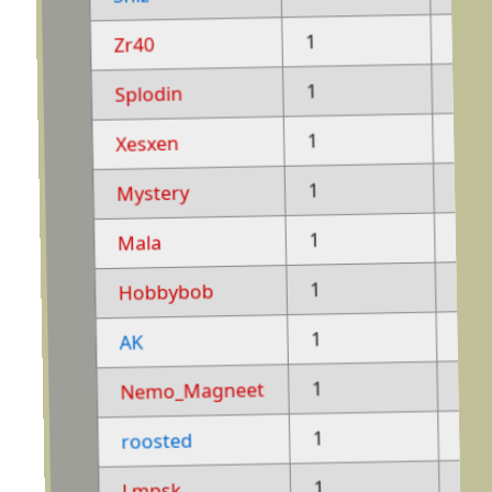
-
1
Zr40
-
1
Splodin
-
1
Xesxen
-
1
Mystery
-
1
Mala
-
1
Hobbybob
-
1
AK
-
1
Nemo_Magneet
-
1
roosted
-
1
Lmpsk