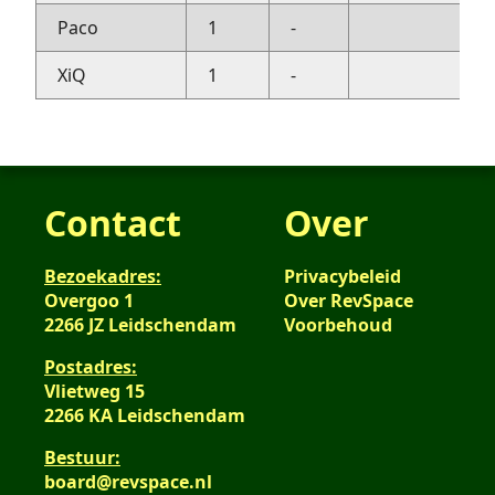
Paco
1
-
XiQ
1
-
Contact
Over
Bezoekadres:
Privacybeleid
Overgoo 1
Over RevSpace
2266 JZ Leidschendam
Voorbehoud
Postadres:
Vlietweg 15
2266 KA Leidschendam
Bestuur:
board@revspace.nl