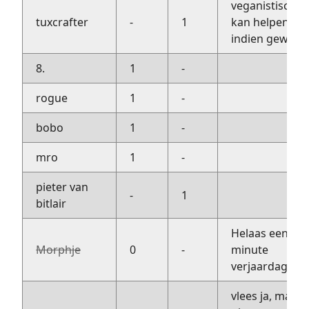
veganistisch,
tuxcrafter
-
1
kan helpen
indien gewens
8.
1
-
rogue
1
-
bobo
1
-
mro
1
-
pieter van
-
1
bitlair
Helaas een las
Morphje
0
-
minute
verjaardag :(
vlees ja, maar