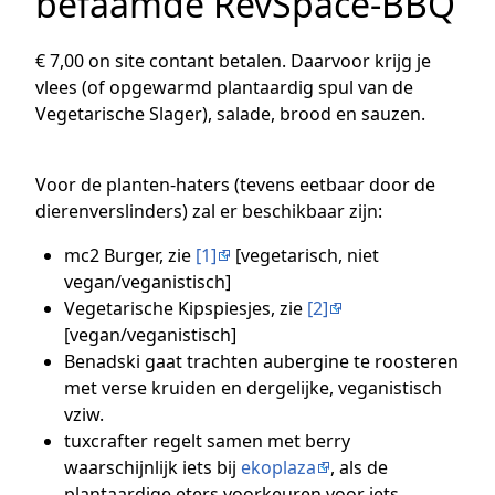
befaamde RevSpace-BBQ
€ 7,00 on site contant betalen. Daarvoor krijg je
vlees (of opgewarmd plantaardig spul van de
Vegetarische Slager), salade, brood en sauzen.
Voor de planten-haters (tevens eetbaar door de
dierenverslinders) zal er beschikbaar zijn:
mc2 Burger, zie
[1]
[vegetarisch, niet
vegan/veganistisch]
Vegetarische Kipspiesjes, zie
[2]
[vegan/veganistisch]
Benadski gaat trachten aubergine te roosteren
met verse kruiden en dergelijke, veganistisch
vziw.
tuxcrafter regelt samen met berry
waarschijnlijk iets bij
ekoplaza
, als de
plantaardige eters voorkeuren voor iets