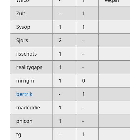
Wilco
-
1
vegan
Zult
-
1
Sysop
1
1
Sjors
2
-
iisschots
1
-
realitygaps
1
-
mrngm
1
0
bertrik
-
1
madeddie
1
-
phicoh
1
-
tg
-
1