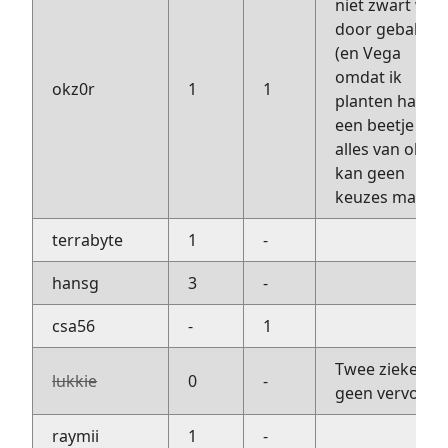
niet zwart wel
door gebakke
(en Vega
omdat ik
okz0r
1
1
planten haat).
een beetje van
alles van okz0r
kan geen
keuzes maken
terrabyte
1
-
hansg
3
-
csa56
-
1
Twee zieken e
lukkie
0
-
geen vervoer :
raymii
1
-