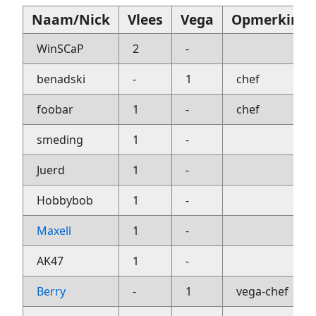
Naam/Nick
Vlees
Vega
Opmerking
WinSCaP
2
-
benadski
-
1
chef
foobar
1
-
chef
smeding
1
-
Juerd
1
-
Hobbybob
1
-
Maxell
1
-
AK47
1
-
Berry
-
1
vega-chef