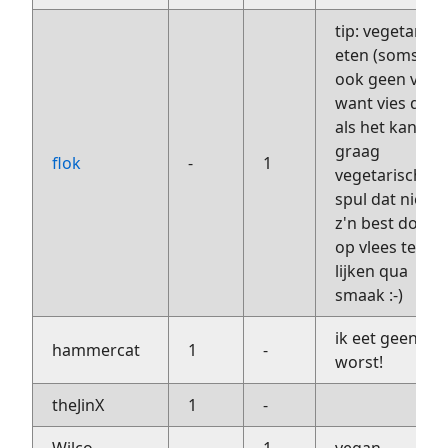
tip: vegetarier
eten (soms)
ook geen vlee
want vies dus
als het kan oo
graag
flok
-
1
vegetarisch
spul dat niet
z'n best doet
op vlees te
lijken qua
smaak :-)
ik eet geen
hammercat
1
-
worst!
theJinX
1
-