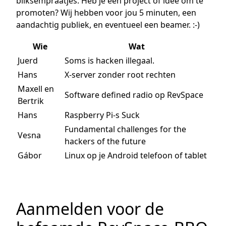
bliksempraatjes. Heb je een project of idee om te
promoten? Wij hebben voor jou 5 minuten, een
aandachtig publiek, en eventueel een beamer. :-)
Wie
Wat
Juerd
Soms is hacken illegaal.
Hans
X-server zonder root rechten
Maxell en
Software defined radio op RevSpace
Bertrik
Hans
Raspberry Pi-s Suck
Fundamental challenges for the
Vesna
hackers of the future
Gábor
Linux op je Android telefoon of tablet
Aanmelden voor de