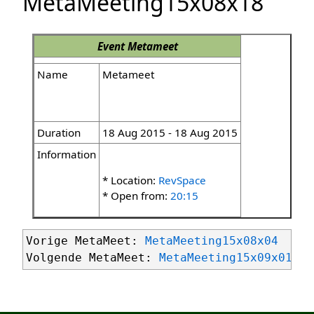
MetaMeeting15x08x18
Event
Metameet
Name
Metameet
Duration
18 Aug 2015 - 18 Aug 2015
Information
* Location:
RevSpace
* Open from:
20:15
Vorige MetaMeet: 
MetaMeeting15x08x04
Volgende MetaMeet: 
MetaMeeting15x09x01