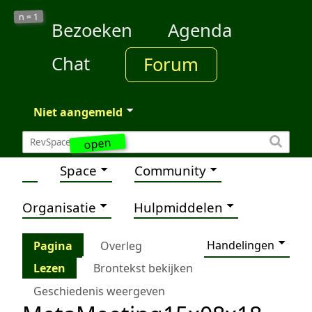
1
n =
Bezoeken
Agenda
Chat
Forum
Niet aangemeld
open
Space
Community
Organisatie
Hulpmiddelen
Handelingen
Pagina
Overleg
Lezen
Brontekst bekijken
Geschiedenis weergeven