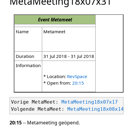
MetaMeeting18x07x31
Event
Metameet
Name
Metameet
Duration
31 Jul 2018 - 31 Jul 2018
Information
* Location:
RevSpace
* Open from:
20:15
Vorige MetaMeet: 
MetaMeeting18x07x17
Volgende MetaMeet: 
MetaMeeting18x08x14
20:15
-- Metameeting geöpend.