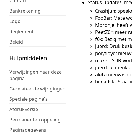
Contact
Status-updates, me
Bankrekening
Crashjuh: speake
FooBar: Mate wo
Logo
Morphje: heeft v
Reglement
PeetZ0r: meer r
f0x: Bezig met ma
Beleid
juerd: Druk bez
polyfloyd: nieuw
Hulpmiddelen
maxell: SDR wo
juerd: binnenkor
Verwijzingen naar deze
ak47: nieuwe go
pagina
benadski: Staal 
Gerelateerde wijzigingen
Speciale pagina's
Afdrukversie
Permanente koppeling
Paginagegevens