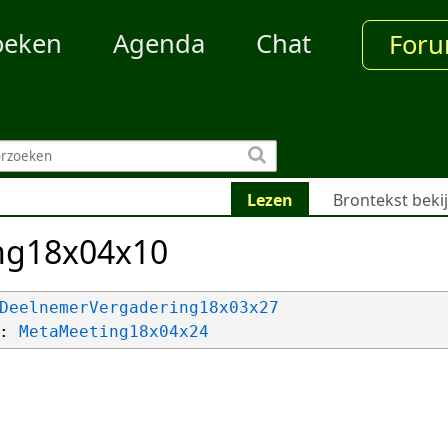
oeken
Agenda
Chat
For
Lezen
Brontekst beki
ng18x04x10
DeelnemerVergadering18x03x27
: 
MetaMeeting18x04x24