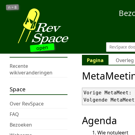
8
n =
Bez
open
Pagina
Overleg
Recente
MetaMeeti
wikiveranderingen
Space
Vorige MetaMeet: 
Volgende MetaMeet
Over RevSpace
FAQ
Agenda
Bezoeken
Wie notuleert