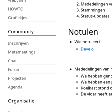
Webcams
Mededelingen v
HOWTO
Stemmingen
Status-updates
Grafiekjes
Notulen
Community
Wie notuleert
Inschrijven
Dave o
Metameetings
Chat
Mededelingen van h
Forum
We hebben geno
Projecten
We hebben een pl
Agenda
Koelkast stond o
De vloer heeft 
Organisatie