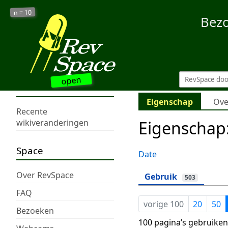
10
n =
Bez
open
Eigenschap
Ove
Recente
Eigenschap:
wikiveranderingen
Space
Date
Over RevSpace
Gebruik
503
FAQ
vorige 100
20
50
Bezoeken
100 pagina’s gebruiken