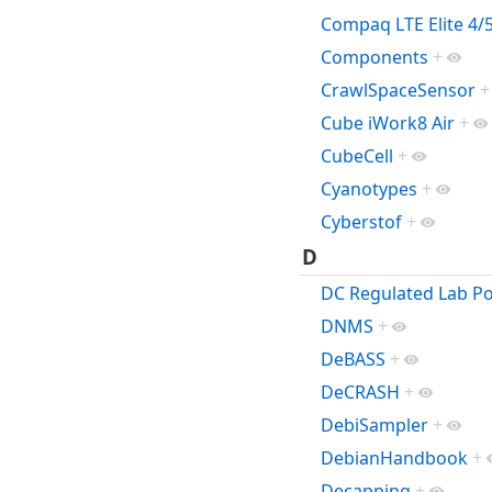
Compaq LTE Elite 4/
Components
+
CrawlSpaceSensor
+
Cube iWork8 Air
+
CubeCell
+
Cyanotypes
+
Cyberstof
+
D
DC Regulated Lab P
DNMS
+
DeBASS
+
DeCRASH
+
DebiSampler
+
DebianHandbook
+
Decapping
+