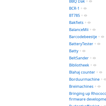
BBQ Dak
+
BCR-1
+
BT785
+
Bakfiets
+
BalanceMii
+
Barcodebeestje
+
BatteryTester
+
Batty
+
BeltSander
+
Bibliotheek
+
Blahaj counter
+
Borduurmachine
+
Breimachines
+
Bringing up Rhococo 
firmware developme