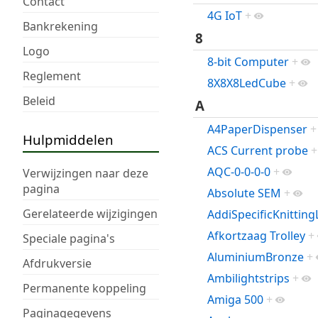
Contact
4G IoT
+
Bankrekening
8
Logo
8-bit Computer
+
Reglement
8X8X8LedCube
+
Beleid
A
A4PaperDispenser
+
Hulpmiddelen
ACS Current probe
+
AQC-0-0-0-0
+
Verwijzingen naar deze
pagina
Absolute SEM
+
Gerelateerde wijzigingen
AddiSpecificKnittin
Afkortzaag Trolley
+
Speciale pagina's
AluminiumBronze
+
Afdrukversie
Ambilightstrips
+
Permanente koppeling
Amiga 500
+
Paginagegevens