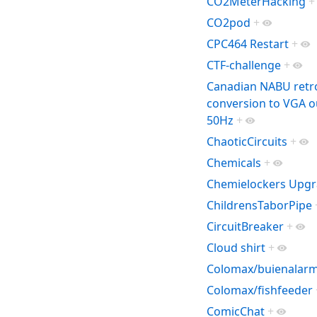
CO2MeterHacking
+
CO2pod
+
CPC464 Restart
+
CTF-challenge
+
Canadian NABU retr
conversion to VGA o
50Hz
+
ChaoticCircuits
+
Chemicals
+
Chemielockers Upg
ChildrensTaborPipe
CircuitBreaker
+
Cloud shirt
+
Colomax/buienalar
Colomax/fishfeeder
ComicChat
+