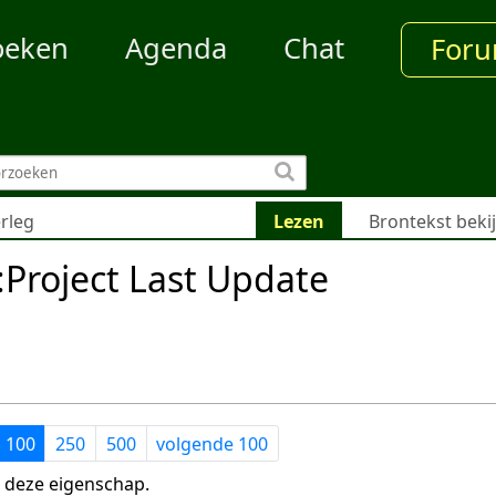
oeken
Agenda
Chat
For
rleg
Lezen
Brontekst beki
Project Last Update
100
250
500
volgende 100
 deze eigenschap.