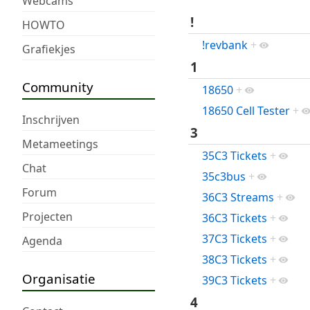
Webcams
!
HOWTO
!revbank
+
Grafiekjes
1
Community
18650
+
18650 Cell Tester
+
Inschrijven
3
Metameetings
35C3 Tickets
+
Chat
35c3bus
+
Forum
36C3 Streams
+
Projecten
36C3 Tickets
+
37C3 Tickets
+
Agenda
38C3 Tickets
+
Organisatie
39C3 Tickets
+
4