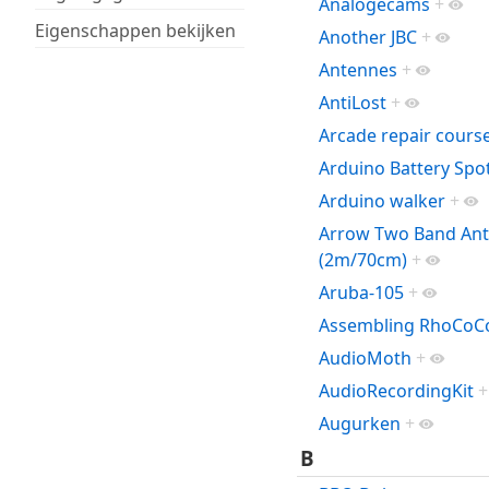
Analogecams
+
Eigenschappen bekijken
Another JBC
+
Antennes
+
AntiLost
+
Arcade repair cours
Arduino Battery Spo
Arduino walker
+
Arrow Two Band An
(2m/70cm)
+
Aruba-105
+
Assembling RhoCoC
AudioMoth
+
AudioRecordingKit
+
Augurken
+
B