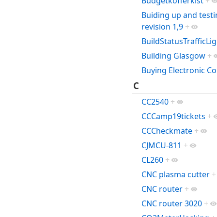
Budgetkofferkist
+
Buiding up and test
revision 1,9
+
BuildStatusTrafficLi
Building Glasgow
+
Buying Electronic 
C
CC2540
+
CCCamp19tickets
+
CCCheckmate
+
CJMCU-811
+
CL260
+
CNC plasma cutter
+
CNC router
+
CNC router 3020
+