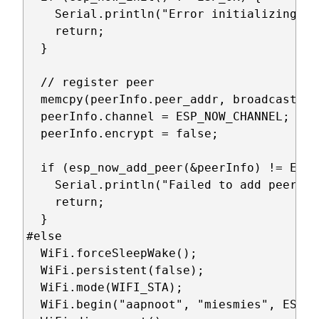
    Serial.println("Error initializing ES
    return;

  }

  // register peer

  memcpy(peerInfo.peer_addr, broadcastAdd
  peerInfo.channel = ESP_NOW_CHANNEL;  

  peerInfo.encrypt = false;

  if (esp_now_add_peer(&peerInfo) != ESP_O
    Serial.println("Failed to add peer");

    return;

  }

#else

  WiFi.forceSleepWake();

  WiFi.persistent(false);

  WiFi.mode(WIFI_STA);

  WiFi.begin("aapnoot", "miesmies", ESP_N