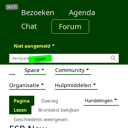
1
n =
Bezoeken
Agenda
Chat
Forum
Niet aangemeld
open
Space
Community
Organisatie
Hulpmiddelen
Handelingen
Pagina
Overleg
Lezen
Brontekst bekijken
Geschiedenis weergeven