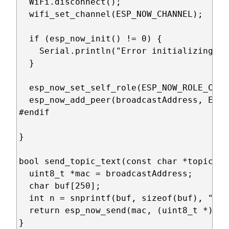
  WiFi.disconnect();

  wifi_set_channel(ESP_NOW_CHANNEL);

  if (esp_now_init() != 0) {

    Serial.println("Error initializing ES
  }

  esp_now_set_self_role(ESP_NOW_ROLE_CONT
  esp_now_add_peer(broadcastAddress, ESP_
#endif

}

bool send_topic_text(const char *topic, c
  uint8_t *mac = broadcastAddress;

  char buf[250];

  int n = snprintf(buf, sizeof(buf), "%s 
  return esp_now_send(mac, (uint8_t *)buf
}
