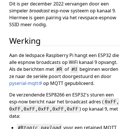
Dit is per december 2022 vervangen door een
simpeler
broadcast
esp-now systeem op kanaal 9.
Hiermee is geen pairing via het revspace-espnow
SSID meer nodig.
Werking
Aan de ledspace Raspberry Pi hangt een ESP32 die
alle espnow broadcasts op WiFi kanaal 9 opvangt.
Als de berichten met
of
beginnen worden
#R
#U
ze naar de seriële poort doorgestuurd en door
pyserial-mqtt
op MQTT gepubliceerd.
De verzendende ESP8266 en ESP32's sturen een
esp-now bericht naar het broadcast adres (
0xFF,
) op kanaal 9, met
0xFF,0xFF,0xFF,0xFF,0xFF
data:
voor een retained MQTT
#R
topic
payload