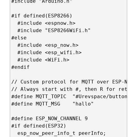
#include "Arduino.h"

#if defined(ESP8266)

  #include <espnow.h>

  #include "ESP8266WiFi.h"

#else

  #include <esp_now.h>

  #include <esp_wifi.h>

  #include <WiFi.h>

#endif

// Custom protocol for MQTT over ESP-NOW

// Always start with #, then R for retain
#define MQTT_TOPIC  "#Urevspace/button/tes
#define MQTT_MSG    "hallo"

#define ESP_NOW_CHANNEL 9

#if defined(ESP32)

  esp_now_peer_info_t peerInfo;
