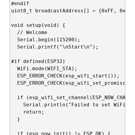
#endif

uint8_t broadcastAddress[] = {0xFF, 0xFF,
void setup(void) {

  // Welcome

  Serial.begin(115200);

  Serial.printf("\nStart\n");

#if defined(ESP32)

  WiFi.mode(WIFI_STA);

  ESP_ERROR_CHECK(esp_wifi_start());

  ESP_ERROR_CHECK(esp_wifi_set_promiscuou
  if (esp_wifi_set_channel(ESP_NOW_CHANNE
    Serial.println("Failed to set WiFi ch
    return;

  }

  if (esp_now_init() != ESP_OK) {
