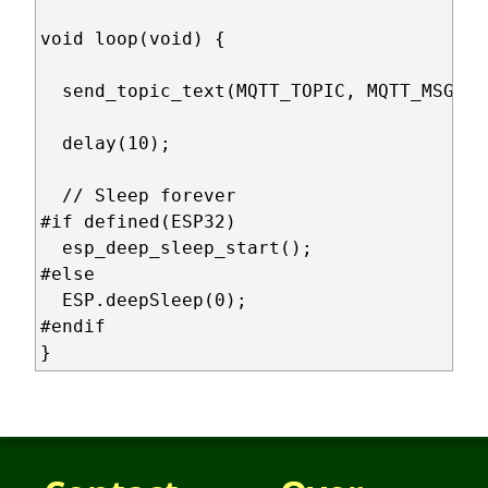
void loop(void) {

  send_topic_text(MQTT_TOPIC, MQTT_MSG);

  delay(10);

  // Sleep forever

#if defined(ESP32)

  esp_deep_sleep_start();

#else

  ESP.deepSleep(0);

#endif
