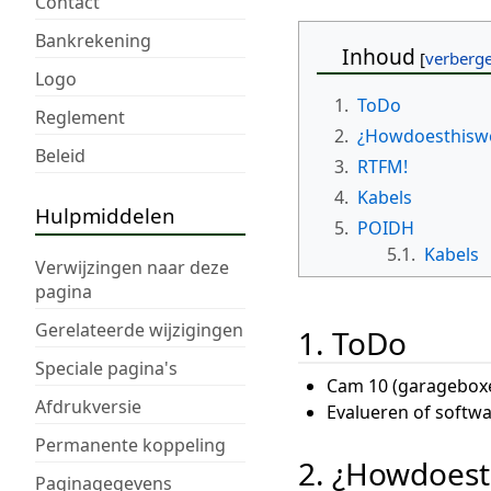
Contact
Bankrekening
Inhoud
Logo
1.
ToDo
Reglement
2.
¿Howdoesthisw
Beleid
3.
RTFM!
4.
Kabels
Hulpmiddelen
5.
POIDH
5.1.
Kabels
Verwijzingen naar deze
pagina
Gerelateerde wijzigingen
1. ToDo
Speciale pagina's
Cam 10 (garageboxen
Afdrukversie
Evalueren of softwa
Permanente koppeling
2. ¿Howdoest
Paginagegevens