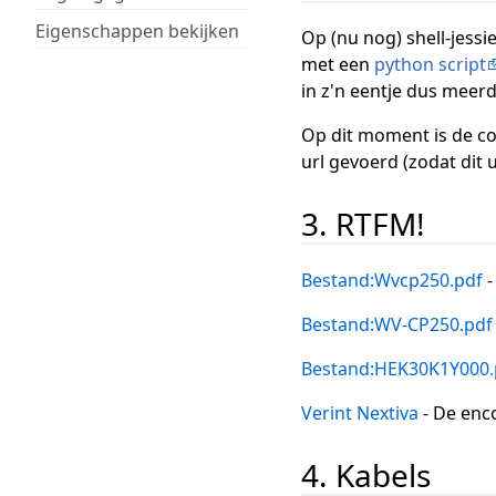
Eigenschappen bekijken
Op (nu nog) shell-jess
met een
python script
in z'n eentje dus meer
Op dit moment is de con
url gevoerd (zodat dit 
3. RTFM!
Bestand:Wvcp250.pdf
-
Bestand:WV-CP250.pdf
Bestand:HEK30K1Y000.
Verint Nextiva
- De enc
4. Kabels