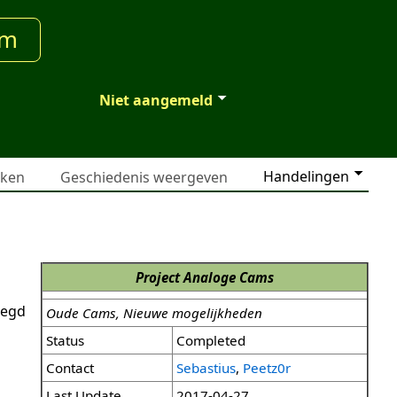
um
Niet aangemeld
Handelingen
jken
Geschiedenis weergeven
Project Analoge Cams
legd
Oude Cams, Nieuwe mogelijkheden
Status
Completed
Contact
Sebastius
,
Peetz0r
Last Update
2017-04-27