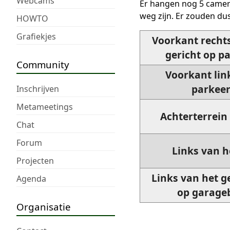
Webcams
Er hangen nog 5 camer
weg zijn. Er zouden du
HOWTO
Grafiekjes
Voorkant rechts
gericht op pa
Community
Voorkant link
parkeer
Inschrijven
Metameetings
Achterterrein 
Chat
Forum
Links van h
Projecten
Links van het g
Agenda
op garageb
Organisatie