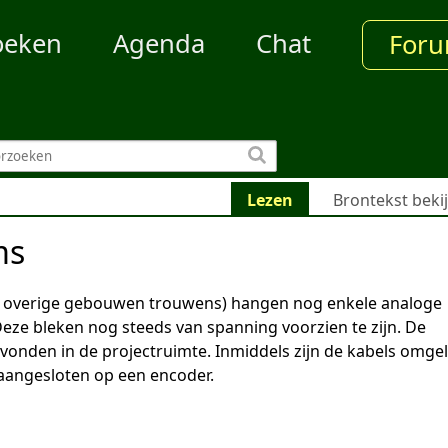
oeken
Agenda
Chat
For
Lezen
Brontekst beki
ms
overige gebouwen trouwens) hangen nog enkele analoge
Deze bleken nog steeds van spanning voorzien te zijn. De
onden in de projectruimte. Inmiddels zijn de kabels omge
aangesloten op een encoder.