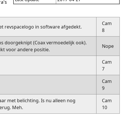
a's
Cam
t revspacelogo in software afgedekt.
8
ns doorgeknipt (Coax vermoedelijk ook).
Nope
kt voor andere positie.
Cam
7
Cam
9
ar met belichting. Is nu alleen nog
Cam
terug. Meh.
10