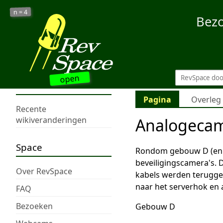
4
n =
Bez
open
Pagina
Overleg
Recente
Analogeca
wikiveranderingen
Space
Rondom gebouw D (en 
beveiligingscamera's. 
Over RevSpace
kabels werden teruggev
naar het serverhok en 
FAQ
Bezoeken
Gebouw D